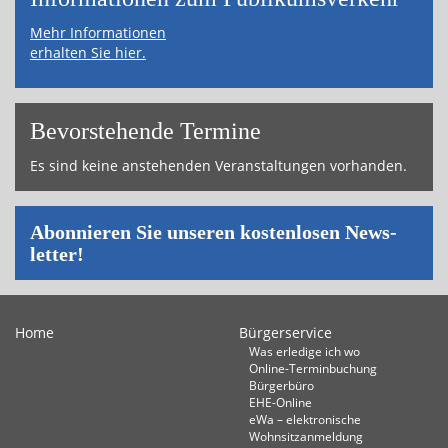
Mehr Informationen
erhalten Sie hier.
Bevor­ste­hende Ter­mi­ne
Es sind keine an­ste­hen­den Ver­an­stal­tun­gen vor­han­den.
Abon­nie­ren Sie un­se­ren kos­ten­lo­sen News­
let­ter!
Home
Bürgerservice
Was erledige ich wo
Online-Terminbuchung
Bürgerbüro
EHE-Online
eWa – elektronische
Wohnsitzanmeldung