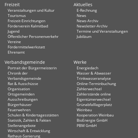
Freizeit
Aktuelles
Veranstaltungen und Kultur
E-Rechnung
Tourismus
News
Freizeit-Einrichtungen
News-Archiv
Förderverein Kalmitbad
Newsletter-Archiv
Jugend
Termine und Veranstaltungen
Öffentlicher Personenverkehr
Jubiläum
Vereine
Fördermittelwerkstatt
Ehrenamt
Verbandsgemeinde
Werke
Portrait der Bürgermeisterin
Energiedach
Chronik der
Wasser & Abwasser
Verbandsgemeinde
Trinkwasseranalyse
Rat & Ausschüsse
Online-Terminbuchung
Organisation
Zählerwechsel
Ortsgemeinden
Zählerstände online
Ausschreibungen
Eigentümerwechsel
Bürgerhäuser
Grünabfalllagerplatz
Feuerwehren
Weinbau
Schulen & Kindertagesstätten
Kooperation Weinbau
Statistik, Zahlen & Fakten
BioEnergie GmbH
Stellenangebote
PBM GmbH
Wirtschaft & Entwicklung
Rathaus-Sanierung