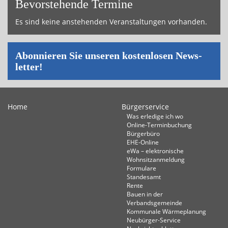
Bevor­ste­hende Ter­mi­ne
Es sind keine an­ste­hen­den Ver­an­stal­tun­gen vor­han­den.
Abon­nie­ren Sie un­se­ren kos­ten­lo­sen News­
let­ter!
Home
Bürgerservice
Was erledige ich wo
Online-Terminbuchung
Bürgerbüro
EHE-Online
eWa – elektronische
Wohnsitzanmeldung
Formulare
Standesamt
Rente
Bauen in der
Verbandsgemeinde
Kommunale Wärmeplanung
Neubürger-Service