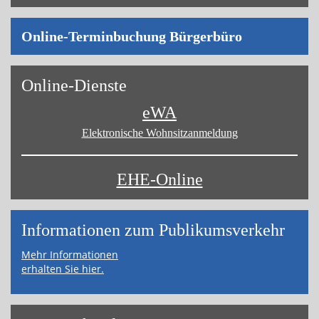
On­line-Ter­min­bu­chung Bür­ger­bü­ro
On­line-Diens­te
eWA
Elektronische Wohnsitz­anmeldung
EHE-Online
Informa­tionen zum Publikums­­verkehr
Mehr Informationen
erhalten Sie hier.