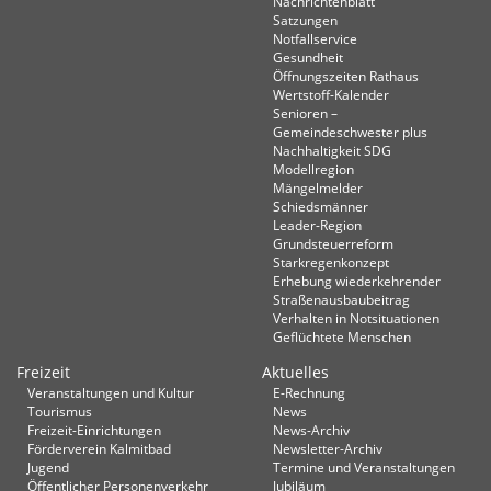
Nachrichtenblatt
Satzungen
Notfallservice
Gesundheit
Öffnungszeiten Rathaus
Wertstoff-Kalender
Senioren –
Gemeindeschwester plus
Nachhaltigkeit SDG
Modellregion
Mängelmelder
Schiedsmänner
Leader-Region
Grundsteuerreform
Starkregenkonzept
Erhebung wiederkehrender
Straßenausbaubeitrag
Verhalten in Not­situationen
Geflüchtete Menschen
Freizeit
Aktuelles
Veranstaltungen und Kultur
E-Rechnung
Tourismus
News
Freizeit-Einrichtungen
News-Archiv
Förderverein Kalmitbad
Newsletter-Archiv
Jugend
Termine und Veranstaltungen
Öffentlicher Personenverkehr
Jubiläum