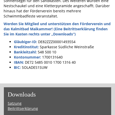
Sonnensegel für den Sandkasten. Des Weiteren wurden eine
Nestschaukel und eine Kletterpyramide angeschafft. Darüber
hinaus hat der Förderverein bereits mehrere
Schwimmbadfeste veranstaltet.
Werden Sie Mitglied und unterstützen den Förderverein und
das Kalmitbad Maikammer! (Eine Beitrittserklärung finden
Sie im Kasten rechts unter „Downloads“)
Gläubiger-ID:
DE82ZZZ00001493554
Kreditinstitut:
Sparkasse Südliche Weinstraße
Bankleitzahl:
548 500 10
Kontonummer:
1700131640
IBAN:
DE72 5485 0010 1700 1316 40
BIC:
SOLADES1SUW
Down­loads
Sat­zung
Bei­tritts­er­klä­rung