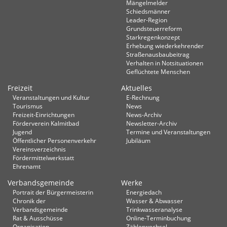
Mängelmelder
Schiedsmänner
Leader-Region
Grundsteuerreform
Starkregenkonzept
Erhebung wiederkehrender
Straßenausbaubeitrag
Verhalten in Not­situationen
Geflüchtete Menschen
Freizeit
Aktuelles
Veranstaltungen und Kultur
E-Rechnung
Tourismus
News
Freizeit-Einrichtungen
News-Archiv
Förderverein Kalmitbad
Newsletter-Archiv
Jugend
Termine und Veranstaltungen
Öffentlicher Personenverkehr
Jubiläum
Vereinsverzeichnis
Fördermittelwerkstatt
Ehrenamt
Verbandsgemeinde
Werke
Portrait der Bürgermeisterin
Energiedach
Chronik der
Wasser & Abwasser
Verbandsgemeinde
Trinkwasseranalyse
Rat & Ausschüsse
Online-Terminbuchung
Organisation
Zählerwechsel