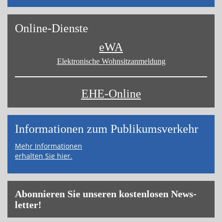
On­line-Diens­te
eWA
Elektronische Wohnsitz­anmeldung
EHE-Online
Informa­tionen zum Publikums­­verkehr
Mehr Informationen
erhalten Sie hier.
Abon­nie­ren Sie un­se­ren kos­ten­lo­sen News­
let­ter!