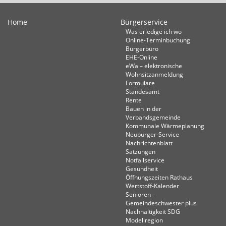
Home
Bürgerservice
Was erledige ich wo
Online-Terminbuchung
Bürgerbüro
EHE-Online
eWa – elektronische
Wohnsitzanmeldung
Formulare
Standesamt
Rente
Bauen in der
Verbandsgemeinde
Kommunale Wärmeplanung
Neubürger-Service
Nachrichtenblatt
Satzungen
Notfallservice
Gesundheit
Öffnungszeiten Rathaus
Wertstoff-Kalender
Senioren –
Gemeindeschwester plus
Nachhaltigkeit SDG
Modellregion