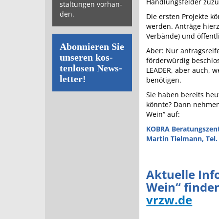
Handlungsfelder zuzu
stal­tun­gen vor­han­
den.
Die ersten Projekte 
werden. Anträge hierz
Verbände) und öffentl
Abon­nie­ren Sie
Aber: Nur antragsreif
un­se­ren kos­
förderwürdig beschlos
ten­lo­sen News­
LEADER, aber auch, w
let­ter!
benötigen.
Sie haben bereits heu
könnte? Dann nehmen
Wein“ auf:
KOBRA Beratungszen
Martin Tielmann, Tel.
Aktuelle In
Wein“ finde
vrzw.de