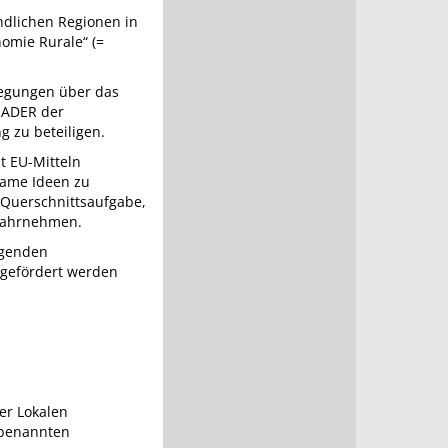
ndlichen Regionen in
nomie Rurale“ (=
legungen über das
LEADER der
g zu beteiligen.
t EU-Mitteln
same Ideen zu
 Querschnittsaufgabe,
 wahrnehmen.
legenden
 gefördert werden
der Lokalen
E benannten