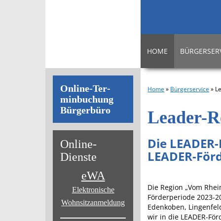
HOME
BÜRGERSER
On­line-Ter­
Home
»
Bürgerservice
»
L
min­bu­chung
Bür­ger­bü­ro
Leader-R
Die LEADER-
On­line-
LEADER-För
Diens­te
eWA
Die Region „Vom Rhei
Elektronische
Förderperiode 2023-2
Wohnsitz­anmeldung
Edenkoben, Lingenfel
wir in die LEADER-För