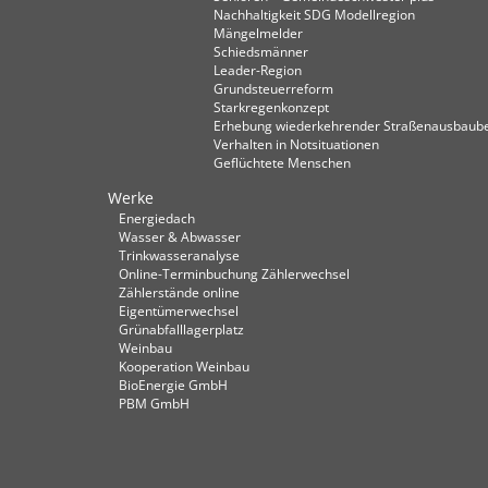
Nachhaltigkeit SDG Modellregion
Mängelmelder
Schiedsmänner
Leader-Region
Grundsteuerreform
Starkregenkonzept
Erhebung wiederkehrender Straßenausbaube
Verhalten in Not­situationen
Geflüchtete Menschen
Werke
Energiedach
Wasser & Abwasser
Trinkwasseranalyse
Online-Terminbuchung Zählerwechsel
Zählerstände online
Eigentümerwechsel
Grünabfalllagerplatz
Weinbau
Kooperation Weinbau
BioEnergie GmbH
PBM GmbH