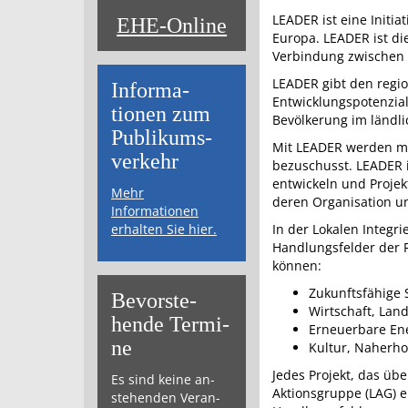
LEADER ist eine Initi
EHE-Online
Europa. LEADER ist di
Verbindung zwischen A
LEADER gibt den regi
Informa­
Entwicklungspotenzial
tionen zum
Bevölkerung im ländli
Publikums­­
Mit LEADER werden mod
verkehr
bezuschusst. LEADER 
entwickeln und Projek
Mehr
deren Organisation u
Informationen
erhalten Sie hier.
In der Lokalen Integr
Handlungsfelder der R
können:
Zukunftsfähige 
Bevor­ste­
Wirtschaft, Lan
hende Ter­mi­
Erneuerbare En
ne
Kultur, Naherh
Jedes Projekt, das üb
Es sind keine an­
Aktionsgruppe (LAG) e
ste­hen­den Ver­an­