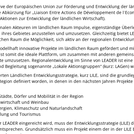
ative der Europäischen Union zur Förderung und Entwicklung der lä
e Abkürzung für „Liaison Entre Actions de Développement de l´Eco
ktionen zur Entwicklung der ländlichen Wirtschaft).
onalen Akteuren im ländlichen Raum Impulse, eigenständige Über
 ihres Gebietes anzustellen und umzusetzen. Gleichzeitig bietet 
chen Raum die Möglichkeit, sich aktiv an der regionalen Entwicklun
ellhaft innovative Projekte im ländlichen Raum gefördert und mi
ist somit die ideale Plattform, um zusammen mit anderen gemein
te umzusetzen. Regionalentwicklung im Sinne von LEADER ist eine
nd Begleitung sogenannte „Lokale Aktionsgruppen“ (kurz: LAGen)
ierten Ländlichen Entwicklungsstrategie, kurz LILE, sind die grund
egion definiert worden, in denen in den nächsten Jahren Projekte
Städte, Dörfer und Mobilität in der Region
dwirtschaft und Weinbau
ergien, Klimaschutz und Naturlandschaft
olung und Tourismus
er LEADER eingereicht wird, muss der Entwicklungsstrategie (LILE) 
ntsprechen. Grundsätzlich muss ein Projekt einem der in der LIL