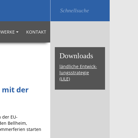
WERKE
KONTAKT
Down­loads
länd­li­che Ent­wick­
lungs­stra­te­gie
(LILE)
 mit der
n der EU-
den Bellheim,
ommerferien starten