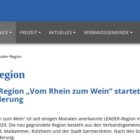
VICE
FREIZEIT
AKTUELLES
VERBANDSGEMEINDE
eader-Region
egion
Region „Vom Rhein zum Wein“ startet
derung
n zum Wein“ ist seit einigen Monaten anerkannte LEADER-Region i
029. Die neu gegründete Region besteht aus den Verbandsgemein
d, Maikammer, Rülzheim und der Stadt Germersheim. Nach den S
derung.