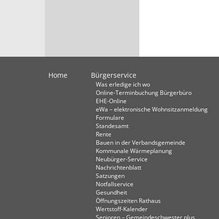
Home
Bürgerservice
Was erledige ich wo
Online-Terminbuchung Bürgerbüro
EHE-Online
eWa – elektronische Wohnsitzanmeldung
Formulare
Standesamt
Rente
Bauen in der Verbandsgemeinde
Kommunale Wärmeplanung
Neubürger-Service
Nachrichtenblatt
Satzungen
Notfallservice
Gesundheit
Öffnungszeiten Rathaus
Wertstoff-Kalender
Senioren – Gemeindeschwester plus