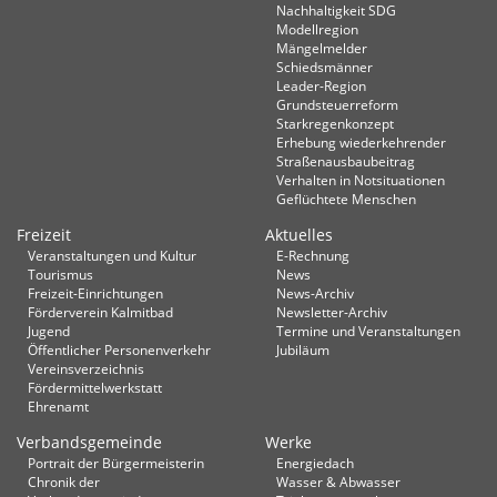
Nachhaltigkeit SDG
Modellregion
Mängelmelder
Schiedsmänner
Leader-Region
Grundsteuerreform
Starkregenkonzept
Erhebung wiederkehrender
Straßenausbaubeitrag
Verhalten in Not­situationen
Geflüchtete Menschen
Freizeit
Aktuelles
Veranstaltungen und Kultur
E-Rechnung
Tourismus
News
Freizeit-Einrichtungen
News-Archiv
Förderverein Kalmitbad
Newsletter-Archiv
Jugend
Termine und Veranstaltungen
Öffentlicher Personenverkehr
Jubiläum
Vereinsverzeichnis
Fördermittelwerkstatt
Ehrenamt
Verbandsgemeinde
Werke
Portrait der Bürgermeisterin
Energiedach
Chronik der
Wasser & Abwasser