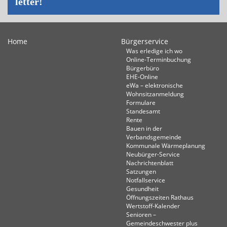
let­ter!
Home
Bürgerservice
Was erledige ich wo
Online-Terminbuchung
Bürgerbüro
EHE-Online
eWa – elektronische
Wohnsitzanmeldung
Formulare
Standesamt
Rente
Bauen in der
Verbandsgemeinde
Kommunale Wärmeplanung
Neubürger-Service
Nachrichtenblatt
Satzungen
Notfallservice
Gesundheit
Öffnungszeiten Rathaus
Wertstoff-Kalender
Senioren –
Gemeindeschwester plus