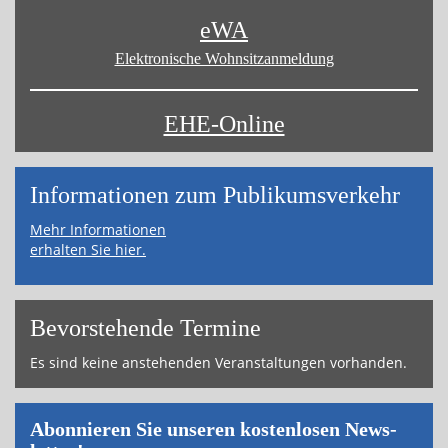
eWA
Elektronische Wohnsitz­anmeldung
EHE-Online
Informa­tionen zum Publikums­­verkehr
Mehr Informationen
erhalten Sie hier.
Bevor­ste­hende Ter­mi­ne
Es sind keine an­ste­hen­den Ver­an­stal­tun­gen vor­han­den.
Abon­nie­ren Sie un­se­ren kos­ten­lo­sen News­