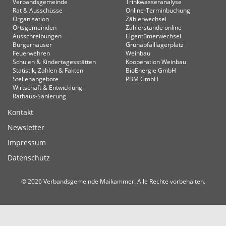
Verbandsgemeinde
Trinkwasseranalyse
Rat & Ausschüsse
Online-Terminbuchung
Organisation
Zählerwechsel
Ortsgemeinden
Zählerstände online
Ausschreibungen
Eigentümerwechsel
Bürgerhäuser
Grünabfalllagerplatz
Feuerwehren
Weinbau
Schulen & Kindertagesstätten
Kooperation Weinbau
Statistik, Zahlen & Fakten
BioEnergie GmbH
Stellenangebote
PBM GmbH
Wirtschaft & Entwicklung
Rathaus-Sanierung
Kontakt
Newsletter
Impressum
Datenschutz
© 2026 Verbandsgemeinde Maikammer. Alle Rechte vorbehalten.