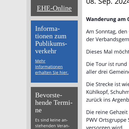
08. Sep. 202
EHE-Online
Wanderung am 0
Informa­
Am Sonntag, den
tionen zum
der Verbandsgeme
Publikums­­
verkehr
Dieses Mal möcht
Mehr
Die Tour ist rund
Informationen
aller drei Gemei
erhalten Sie hier.
Die Strecke ist w
Kühlkopf, Schuhma
Bevor­ste­
zurück ins Argenb
hende Ter­mi­
ne
Die reine Gehzeit
PWV Ortsgruppe Sa
Es sind keine an­
ste­hen­den Ver­an­
versorgen wird.