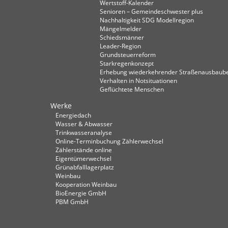
Wertstoff-Kalender
Senioren – Gemeindeschwester plus
Nachhaltigkeit SDG Modellregion
Mängelmelder
Schiedsmänner
Leader-Region
Grundsteuerreform
Starkregenkonzept
Erhebung wiederkehrender Straßenausbaube
Verhalten in Not­situationen
Geflüchtete Menschen
Werke
Energiedach
Wasser & Abwasser
Trinkwasseranalyse
Online-Terminbuchung Zählerwechsel
Zählerstände online
Eigentümerwechsel
Grünabfalllagerplatz
Weinbau
Kooperation Weinbau
BioEnergie GmbH
PBM GmbH