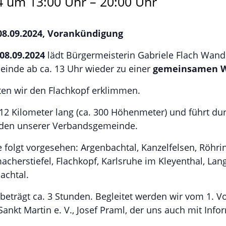
4 um 13:00 Uhr
–
20:00 Uhr
8.09.2024, Vorankündigung
08.09.2024
lädt Bürgermeisterin Gabriele Flach Wan
inde ab ca. 13 Uhr wieder zu einer
gemeinsamen 
en wir den Flachkopf erklimmen.
 12 Kilometer lang (ca. 300 Höhenmeter) und führt du
nden unserer Verbandsgemeinde.
ie folgt vorgesehen: Argenbachtal, Kanzelfelsen, Röhr
cherstiefel, Flachkopf, Karlsruhe im Kleyenthal, La
achtal.
 beträgt ca. 3 Stunden. Begleitet werden wir vom 1. V
nkt Martin e. V., Josef Praml, der uns auch mit Inf