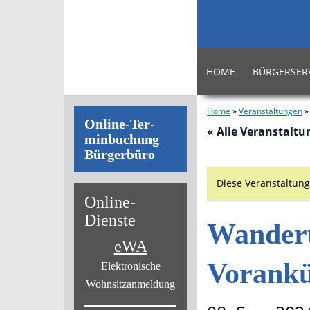
HOME
BÜRGERSER
Home
»
Veranstaltungen
On­line-Ter­
« Alle Veranstalt
min­bu­chung
Bür­ger­bü­ro
Diese Veranstaltung
On­line-
Diens­te
Wanderu
eWA
Vorank
Elektronische
Wohnsitz­anmeldung