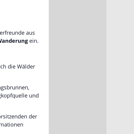
derfreunde aus
Wanderung
ein.
rch die Wälder
ingsbrunnen,
ngkopfquelle und
orsitzenden der
ormationen