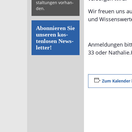
stal­tun­gen vor­han­
den.
Wir freuen uns a
und Wissenswerte
Abon­nie­ren Sie
un­se­ren kos­
ten­lo­sen News­
Anmeldungen bitt
let­ter!
33 oder Nathali
Zum Kalender 