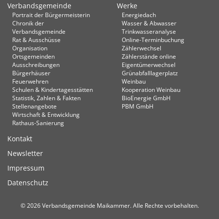
Verbandsgemeinde
Werke
Portrait der Bürgermeisterin
Energiedach
Chronik der
Wasser & Abwasser
Verbandsgemeinde
Trinkwasseranalyse
Rat & Ausschüsse
Online-Terminbuchung
Organisation
Zählerwechsel
Ortsgemeinden
Zählerstände online
Ausschreibungen
Eigentümerwechsel
Bürgerhäuser
Grünabfalllagerplatz
Feuerwehren
Weinbau
Schulen & Kindertagesstätten
Kooperation Weinbau
Statistik, Zahlen & Fakten
BioEnergie GmbH
Stellenangebote
PBM GmbH
Wirtschaft & Entwicklung
Rathaus-Sanierung
Kontakt
Newsletter
Impressum
Datenschutz
© 2026 Verbandsgemeinde Maikammer. Alle Rechte vorbehalten.