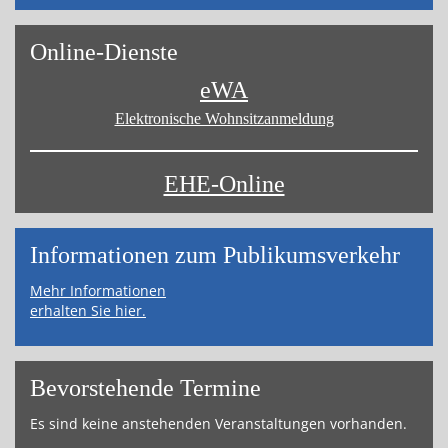
On­line-Diens­te
eWA
Elektronische Wohnsitz­anmeldung
EHE-Online
Informa­tionen zum Publikums­­verkehr
Mehr Informationen
erhalten Sie hier.
Bevor­ste­hende Ter­mi­ne
Es sind keine an­ste­hen­den Ver­an­stal­tun­gen vor­han­den.