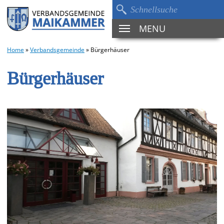
MENU
TOGGLE
NAVIGATION
Home
»
Verbandsgemeinde
»
Bürgerhäuser
Bürgerhäuser