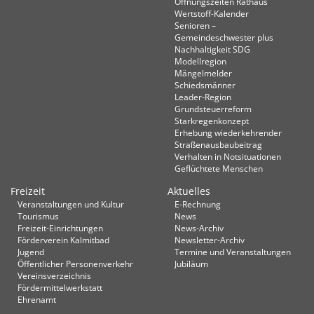
Öffnungszeiten Rathaus
Wertstoff-Kalender
Senioren –
Gemeindeschwester plus
Nachhaltigkeit SDG
Modellregion
Mängelmelder
Schiedsmänner
Leader-Region
Grundsteuerreform
Starkregenkonzept
Erhebung wiederkehrender
Straßenausbaubeitrag
Verhalten in Not­situationen
Geflüchtete Menschen
Freizeit
Aktuelles
Veranstaltungen und Kultur
E-Rechnung
Tourismus
News
Freizeit-Einrichtungen
News-Archiv
Förderverein Kalmitbad
Newsletter-Archiv
Jugend
Termine und Veranstaltungen
Öffentlicher Personenverkehr
Jubiläum
Vereinsverzeichnis
Fördermittelwerkstatt
Ehrenamt