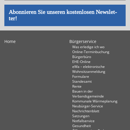
Abon­nie­ren Sie un­se­ren kos­ten­lo­sen News­let­
ter!
Home
Bürgerservice
Was erledige ich wo
Online-Terminbuchung
Bürgerbüro
EHE-Online
eWa – elektronische
Wohnsitzanmeldung
Formulare
Standesamt
Rente
Bauen in der
Verbandsgemeinde
Kommunale Wärmeplanung
Neubürger-Service
Nachrichtenblatt
Satzungen
Notfallservice
Gesundheit