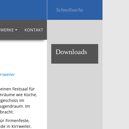
WERKE
KONTAKT
Down­loads
einen Festsaal für
enräume wie Küche,
dgeschoss im
 Jugendraum. Im
ebracht.
für Firmenfeste,
de in Kirrweiler,