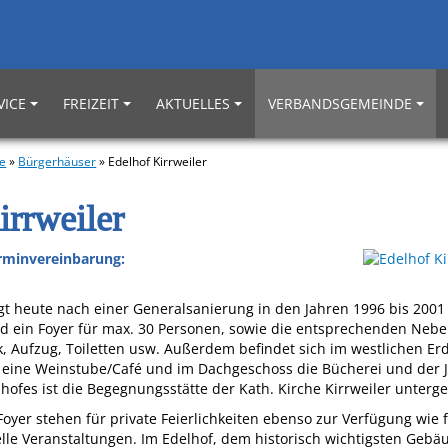
VICE
FREIZEIT
AKTUELLES
VERBANDSGEMEINDE
e
»
Bürgerhäuser
»
Edelhof Kirrweiler
irrweiler
rminvereinbarung:
t heute nach einer Generalsanierung in den Jahren 1996 bis 2001 
d ein Foyer für max. 30 Personen, sowie die entsprechenden Neb
, Aufzug, Toiletten usw. Außerdem befindet sich im westlichen Er
l eine Weinstube/Café und im Dachgeschoss die Bücherei und der
lhofes ist die Begegnungsstätte der Kath. Kirche Kirrweiler unterg
Foyer stehen für private Feierlichkeiten ebenso zur Verfügung wie 
lle Veranstaltungen. Im Edelhof, dem historisch wichtigsten Gebäu