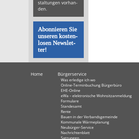
stal­tun­gen vor­han­
den.
Abon­nie­ren Sie
un­se­ren kos­ten­
lo­sen News­let­
ter!
Home
Bürgerservice
Was erledige ich wo
Online-Terminbuchung Bürgerbüro
EHE-Online
eWa – elektronische Wohnsitzanmeldung
Formulare
Standesamt
Rente
Bauen in der Verbandsgemeinde
Kommunale Wärmeplanung
Neubürger-Service
Nachrichtenblatt
Satzungen