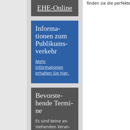
finden sie die perfekt
EHE-Online
Informa­
tionen zum
Publikums­­
verkehr
Mehr
Informationen
erhalten Sie hier.
Bevor­ste­
hende Ter­mi­
ne
Es sind keine an­
ste­hen­den Ver­an­