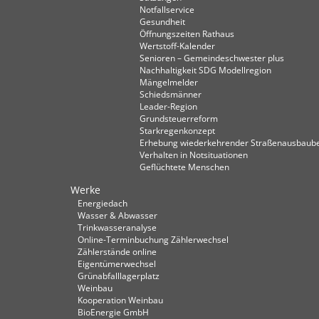
Notfallservice
Gesundheit
Öffnungszeiten Rathaus
Wertstoff-Kalender
Senioren – Gemeindeschwester plus
Nachhaltigkeit SDG Modellregion
Mängelmelder
Schiedsmänner
Leader-Region
Grundsteuerreform
Starkregenkonzept
Erhebung wiederkehrender Straßenausbaube
Verhalten in Not­situationen
Geflüchtete Menschen
Werke
Energiedach
Wasser & Abwasser
Trinkwasseranalyse
Online-Terminbuchung Zählerwechsel
Zählerstände online
Eigentümerwechsel
Grünabfalllagerplatz
Weinbau
Kooperation Weinbau
BioEnergie GmbH