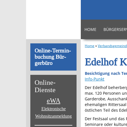
HOME
BÜRGERSER
Home
»
Verbandsgemeind
On­line-Ter­min­
bu­chung Bür­
Edelhof K
ger­bü­ro
Besichtigung nach Te
Info-Punkt
On­line-
Der Edelhof beherberg
Diens­te
max. 120 Personen un
Garderobe, Ausschank
eWA
ehemaligen Rittersaa
Elektronische
östlichen Teil des Ede
Wohnsitz­anmeldung
Der Festsaal und das 
Seminare oder kulture