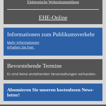
Elektronische Wohnsitz­anmeldung
EHE-Online
Informa­tionen zum Publikums­­verkehr
Mehr Informationen
erhalten Sie hier.
Bevor­ste­hende Ter­mi­ne
Es sind keine an­ste­hen­den Ver­an­stal­tun­gen vor­han­den.
Abon­nie­ren Sie un­se­ren kos­ten­lo­sen News­
let­ter!