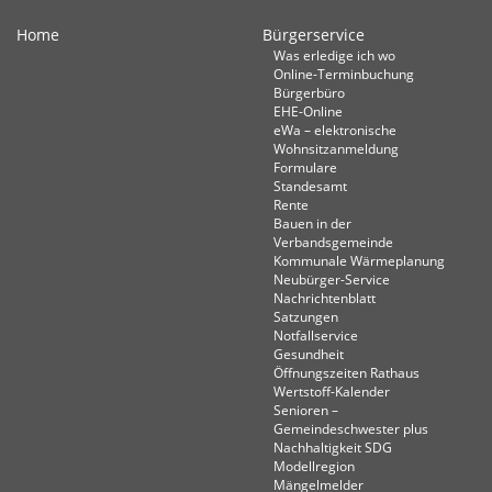
Home
Bürgerservice
Was erledige ich wo
Online-Terminbuchung
Bürgerbüro
EHE-Online
eWa – elektronische
Wohnsitzanmeldung
Formulare
Standesamt
Rente
Bauen in der
Verbandsgemeinde
Kommunale Wärmeplanung
Neubürger-Service
Nachrichtenblatt
Satzungen
Notfallservice
Gesundheit
Öffnungszeiten Rathaus
Wertstoff-Kalender
Senioren –
Gemeindeschwester plus
Nachhaltigkeit SDG
Modellregion
Mängelmelder