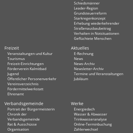
Schiedsmänner
Leader-Region
Grundsteuerreform
Starkregenkonzept
Erhebung wiederkehrender
Straßenausbaubeitrag
Verhalten in Not­situationen
Geflüchtete Menschen
Freizeit
Aktuelles
Veranstaltungen und Kultur
E-Rechnung
Tourismus
News
Freizeit-Einrichtungen
News-Archiv
Förderverein Kalmitbad
Newsletter-Archiv
Jugend
Termine und Veranstaltungen
Öffentlicher Personenverkehr
Jubiläum
Vereinsverzeichnis
Fördermittelwerkstatt
Ehrenamt
Verbandsgemeinde
Werke
Portrait der Bürgermeisterin
Energiedach
Chronik der
Wasser & Abwasser
Verbandsgemeinde
Trinkwasseranalyse
Rat & Ausschüsse
Online-Terminbuchung
Organisation
Zählerwechsel