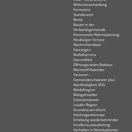
Wohnsitzanmeldung
Formulare
Standesamt
Rente
Bauen in der
Verbandsgemeinde
Kommunale Wärmeplanung
Neubürger-Service
Nachrichtenblatt
Satzungen
Notfallservice
Gesundheit
Öffnungszeiten Rathaus
Wertstoff-Kalender
Senioren –
Gemeindeschwester plus
Nachhaltigkeit SDG
Modellregion
Mängelmelder
Schiedsmänner
Leader-Region
Grundsteuerreform
Starkregenkonzept
Erhebung wiederkehrender
Straßenausbaubeitrag
Verhalten in Not­situationen