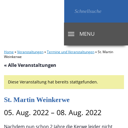
MENU
TOGGLE
NAVIGATION
Home
»
Veranstaltungen
»
Termine und Veranstaltungen
»
St. Martin
Weinkerwe
« Alle Veranstaltungen
Diese Veranstaltung hat bereits stattgefunden.
St. Martin Weinkerwe
05. Aug. 2022
–
08. Aug. 2022
Nachdem nun schon 2 Jahre die Kerwe leider nicht