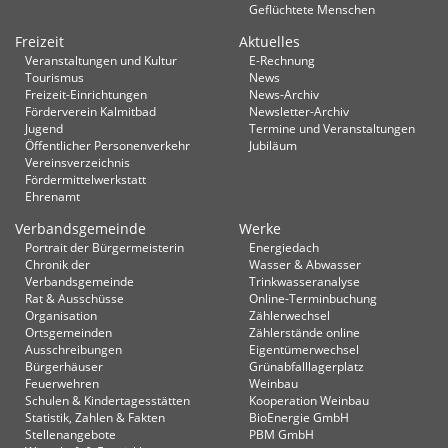
Geflüchtete Menschen
Freizeit
Aktuelles
Veranstaltungen und Kultur
E-Rechnung
Tourismus
News
Freizeit-Einrichtungen
News-Archiv
Förderverein Kalmitbad
Newsletter-Archiv
Jugend
Termine und Veranstaltungen
Öffentlicher Personenverkehr
Jubiläum
Vereinsverzeichnis
Fördermittelwerkstatt
Ehrenamt
Verbandsgemeinde
Werke
Portrait der Bürgermeisterin
Energiedach
Chronik der
Wasser & Abwasser
Verbandsgemeinde
Trinkwasseranalyse
Rat & Ausschüsse
Online-Terminbuchung
Organisation
Zählerwechsel
Ortsgemeinden
Zählerstände online
Ausschreibungen
Eigentümerwechsel
Bürgerhäuser
Grünabfalllagerplatz
Feuerwehren
Weinbau
Schulen & Kindertagesstätten
Kooperation Weinbau
Statistik, Zahlen & Fakten
BioEnergie GmbH
Stellenangebote
PBM GmbH