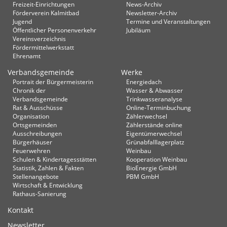
Freizeit-Einrichtungen
News-Archiv
Förderverein Kalmitbad
Newsletter-Archiv
Jugend
Termine und Veranstaltungen
Öffentlicher Personenverkehr
Jubiläum
Vereinsverzeichnis
Fördermittelwerkstatt
Ehrenamt
Verbandsgemeinde
Werke
Portrait der Bürgermeisterin
Energiedach
Chronik der
Wasser & Abwasser
Verbandsgemeinde
Trinkwasseranalyse
Rat & Ausschüsse
Online-Terminbuchung
Organisation
Zählerwechsel
Ortsgemeinden
Zählerstände online
Ausschreibungen
Eigentümerwechsel
Bürgerhäuser
Grünabfalllagerplatz
Feuerwehren
Weinbau
Schulen & Kindertagesstätten
Kooperation Weinbau
Statistik, Zahlen & Fakten
BioEnergie GmbH
Stellenangebote
PBM GmbH
Wirtschaft & Entwicklung
Rathaus-Sanierung
Kontakt
Newsletter