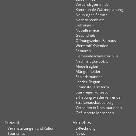
Verbandsgemeinde
Kommunale Wärmeplanung
Neubürger-Service
Nachrichtenblatt
Satzungen
Notfallservice
Gesundheit
Öffnungszeiten Rathaus
Wertstoff-Kalender
Senioren –
Gemeindeschwester plus
Nachhaltigkeit SDG
Modellregion
Mängelmelder
Schiedsmänner
Leader-Region
Grundsteuerreform
Starkregenkonzept
Erhebung wiederkehrender
Straßenausbaubeitrag
Verhalten in Not­situationen
Geflüchtete Menschen
Freizeit
Aktuelles
Veranstaltungen und Kultur
E-Rechnung
Tourismus
News