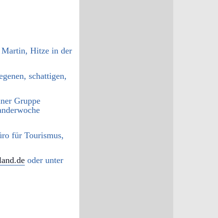
artin, Hitze in der
egenen, schattigen,
iner Gruppe
wanderwoche
ro für Tourismus,
land.de
oder unter