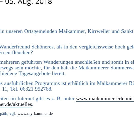
–
05. Aug. 2018
in unseren Ortsgemeinden Maikammer, Kirrweiler und Sankt M
 Wanderfreund Schöneres, als in den vergleichsweise hoch gel
zu entfleuchen?
 mehreren geführten Wanderungen anschließen und somit in e
terwegs sein möchte, für den hält die Maikammerer Sommer
chiedene Tagesangebote bereit.
s ausführlichen Programms ist erhältlich im Maikammerer Bü
 11, Tel. 06321 952768.
en im Internet gibt es z. B. unter
www.maikammer-erlebnis
.de/aktuelles
.
päth, vgl.
www.my-kammer.de