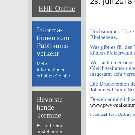
29. Juli 2018
EHE-Online
Informa­
Hochsommer. Hitze 
tionen zum
Rheinebene.
Publikums­­
Was gibt es für den
verkehr
kühlen Pfälzerwald 
Wer sich einer oder
Mehr
Gleichgesinnter un
Informationen
insgesamt acht vers
erhalten Sie hier.
Die Druckversion de
Johannes-Damm Str.
Bevor­ste­
Downloadmöglichkeit
www.pwv-maikammer
hende
Termine
Fotos und Text: Barbara S
Es sind keine
anstehenden