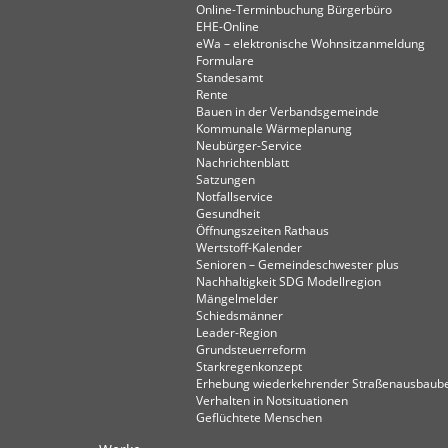
Online-Terminbuchung Bürgerbüro
EHE-Online
eWa – elektronische Wohnsitzanmeldung
Formulare
Standesamt
Rente
Bauen in der Verbandsgemeinde
Kommunale Wärmeplanung
Neubürger-Service
Nachrichtenblatt
Satzungen
Notfallservice
Gesundheit
Öffnungszeiten Rathaus
Wertstoff-Kalender
Senioren – Gemeindeschwester plus
Nachhaltigkeit SDG Modellregion
Mängelmelder
Schiedsmänner
Leader-Region
Grundsteuerreform
Starkregenkonzept
Erhebung wiederkehrender Straßenausbaube
Verhalten in Not­situationen
Geflüchtete Menschen