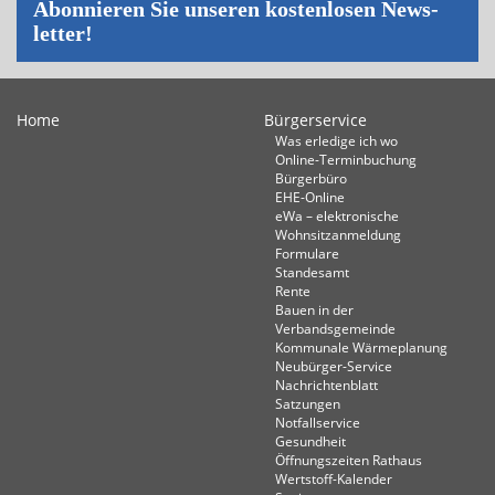
Abon­nie­ren Sie un­se­ren kos­ten­lo­sen News­
let­ter!
Home
Bürgerservice
Was erledige ich wo
Online-Terminbuchung
Bürgerbüro
EHE-Online
eWa – elektronische
Wohnsitzanmeldung
Formulare
Standesamt
Rente
Bauen in der
Verbandsgemeinde
Kommunale Wärmeplanung
Neubürger-Service
Nachrichtenblatt
Satzungen
Notfallservice
Gesundheit
Öffnungszeiten Rathaus
Wertstoff-Kalender