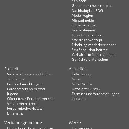
Senioren –
Gemeindeschwester plus
Nachhaltigkeit SDG
Modellregion
Mängelmelder
Schiedsmänner
Leader-Region
Grundsteuerreform
Starkregenkonzept
Erhebung wiederkehrender
Straßenausbaubeitrag
Verhalten in Not­situationen
Geflüchtete Menschen
Freizeit
Aktuelles
Veranstaltungen und Kultur
E-Rechnung
Tourismus
News
Freizeit-Einrichtungen
News-Archiv
Förderverein Kalmitbad
Newsletter-Archiv
Jugend
Termine und Veranstaltungen
Öffentlicher Personenverkehr
Jubiläum
Vereinsverzeichnis
Fördermittelwerkstatt
Ehrenamt
Verbandsgemeinde
Werke
Portrait der Bürgermeisterin
Energiedach