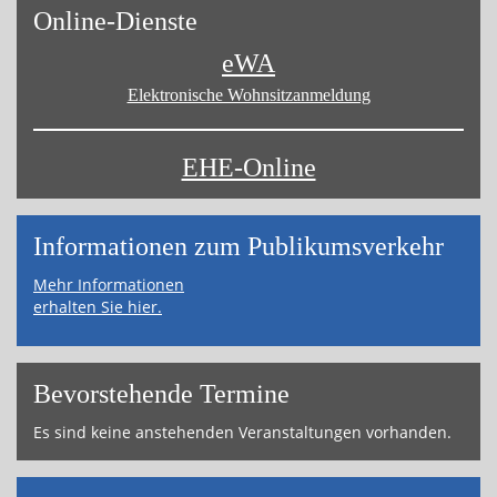
On­line-Diens­te
eWA
Elektronische Wohnsitz­anmeldung
EHE-Online
Informa­tionen zum Publikums­­verkehr
Mehr Informationen
erhalten Sie hier.
Bevor­ste­hende Ter­mi­ne
Es sind keine an­ste­hen­den Ver­an­stal­tun­gen vor­han­den.