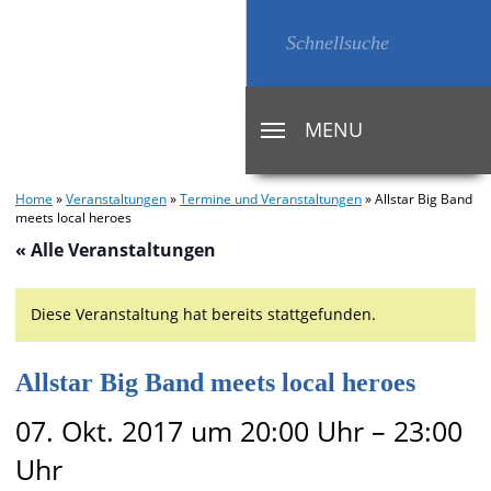
MENU
TOGGLE
NAVIGATION
Home
»
Veranstaltungen
»
Termine und Veranstaltungen
»
Allstar Big Band
meets local heroes
« Alle Veranstaltungen
Diese Veranstaltung hat bereits stattgefunden.
Allstar Big Band meets local heroes
07. Okt. 2017 um 20:00 Uhr
–
23:00
Uhr