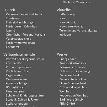
Geflüchtete Menschen
Freizeit
Aktuelles
Veranstaltungen und Kultur
E-Rechnung
Tourismus
News
Freizeit-Einrichtungen
News-Archiv
Förderverein Kalmitbad
Newsletter-Archiv
Jugend
Termine und Veranstaltungen
Öffentlicher Personenverkehr
Jubiläum
Vereinsverzeichnis
Fördermittelwerkstatt
Ehrenamt
Verbandsgemeinde
Werke
Portrait der Bürgermeisterin
Energiedach
Chronik der
Wasser & Abwasser
Verbandsgemeinde
Trinkwasseranalyse
Rat & Ausschüsse
Online-Terminbuchung
Organisation
Zählerwechsel
Ortsgemeinden
Zählerstände online
Ausschreibungen
Eigentümerwechsel
Bürgerhäuser
Grünabfalllagerplatz
Feuerwehren
Weinbau
Schulen & Kindertagesstätten
Kooperation Weinbau
Statistik, Zahlen & Fakten
BioEnergie GmbH
Stellenangebote
PBM GmbH