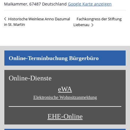
Maikammer
,
67487
Deutschland
Google Karte anzeigen
Fachkongress der Stiftung
Historische Weinlese Anno Dazumal
in St. Martin
Liebenau
Online-Terminbuchung Bürgerbüro
Online-Dienste
eWA
Elektronische Wohnsitz­anmeldung
EHE-Online