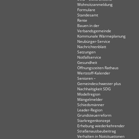
Wohnsitzanmeldung
Formulare
Standesamt
Rente
Bauen in der
Verbandsgemeinde
Kommunale Wärmeplanung
Neubürger-Service
Nachrichtenblatt
Satzungen
Notfallservice
Gesundheit
Öffnungszeiten Rathaus
Wertstoff-Kalender
Senioren –
Gemeindeschwester plus
Nachhaltigkeit SDG
Modellregion
Mängelmelder
Schiedsmänner
Leader-Region
Grundsteuerreform
Starkregenkonzept
Erhebung wiederkehrender
Straßenausbaubeitrag
Verhalten in Not­situationen