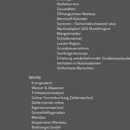
Notfallservice
Gesundheit
Öffnungszeiten Rathaus
Wertstoff-Kalender
Senioren – Gemeindeschwester plus
Nachhaltigkeit SDG Modellregion
Mängelmelder
Schiedsmänner
Leader-Region
Grundsteuerreform
Starkregenkonzept
Erhebung wiederkehrender Straßenausbaube
Verhalten in Not­situationen
Geflüchtete Menschen
Werke
Energiedach
Wasser & Abwasser
Trinkwasseranalyse
Online-Terminbuchung Zählerwechsel
Zählerstände online
Eigentümerwechsel
Grünabfalllagerplatz
Weinbau
Kooperation Weinbau
BioEnergie GmbH