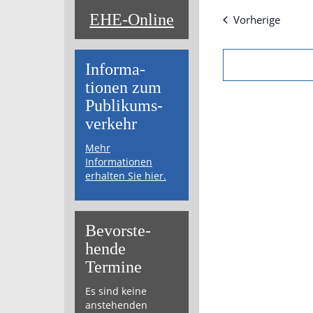
wählen.
EHE-Online
Verans
Vorherige
Informa­
tionen zum
Publikums­­
verkehr
Mehr
Informationen
erhalten Sie hier.
Bevor­ste­
hende
Termine
Es sind keine
anstehenden