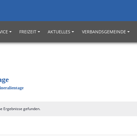
VICE
FREIZEIT
AKTUELLES
VERBANDSGEMEINDE
age
neralientage
ne Ergebnisse gefunden.