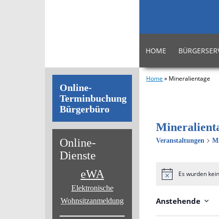
HOME
BÜRGERSER
Home
»
Mineralientage
Online-
Terminbuchung
Bürgerbüro
Mineralient
Online-
Veranstaltungen
Mi
Dienste
eWA
Es wurden kei
Hinweis
Elektronische
Anstehende
Wohnsitz­anmeldung
Datum