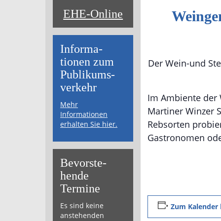
EHE-Online
Weingen
Informa­
tionen zum
Der Wein-und Ste
Publikums­­
verkehr
Im Ambiente der 
Mehr
Martiner Winzer 
Informationen
Rebsorten probie
erhalten Sie hier.
Gastronomen ode
Bevor­ste­
hende
Termine
Es sind keine
Zum Kalender 
anstehenden