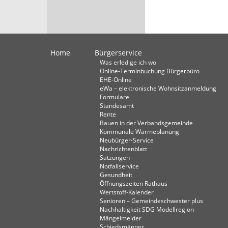
Home
Bürgerservice
Was erledige ich wo
Online-Terminbuchung Bürgerbüro
EHE-Online
eWa – elektronische Wohnsitzanmeldung
Formulare
Standesamt
Rente
Bauen in der Verbandsgemeinde
Kommunale Wärmeplanung
Neubürger-Service
Nachrichtenblatt
Satzungen
Notfallservice
Gesundheit
Öffnungszeiten Rathaus
Wertstoff-Kalender
Senioren – Gemeindeschwester plus
Nachhaltigkeit SDG Modellregion
Mängelmelder
Schiedsmänner