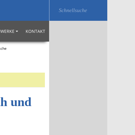
WERKE
KONTAKT
sche
th und