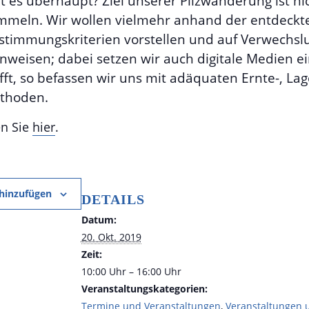
t es überhaupt? Ziel unserer Pilzwanderung ist ni
mmeln. Wir wollen vielmehr anhand der entdeck
estimmungskriterien vorstellen und auf Verwechsl
nweisen; dabei setzen wir auch digitale Medien e
ifft, so befassen wir uns mit adäquaten Ernte-, La
thoden.
en Sie
hier
.
hinzufügen
DETAILS
Datum:
20. Okt. 2019
Zeit:
10:00 Uhr – 16:00 Uhr
Veranstaltungskategorien:
Termine und Veranstaltungen
,
Veranstaltungen 