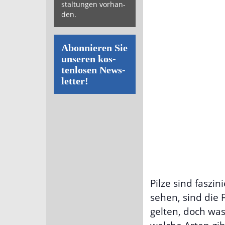
stal­tun­gen vor­han­
den.
Abon­nie­ren Sie
un­se­ren kos­
ten­lo­sen News­
let­ter!
Pilze sind fasz
sehen, sind die 
gelten, doch was