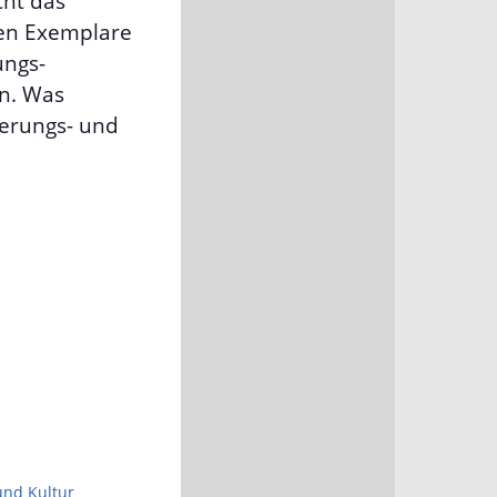
cht das
ten Exemplare
ungs-
in. Was
gerungs- und
und Kultur