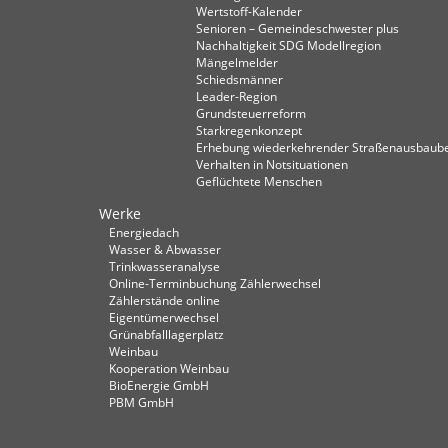
Wertstoff-Kalender
Senioren – Gemeindeschwester plus
Nachhaltigkeit SDG Modellregion
Mängelmelder
Schiedsmänner
Leader-Region
Grundsteuerreform
Starkregenkonzept
Erhebung wiederkehrender Straßenausbaube
Verhalten in Not­situationen
Geflüchtete Menschen
Werke
Energiedach
Wasser & Abwasser
Trinkwasseranalyse
Online-Terminbuchung Zählerwechsel
Zählerstände online
Eigentümerwechsel
Grünabfalllagerplatz
Weinbau
Kooperation Weinbau
BioEnergie GmbH
PBM GmbH