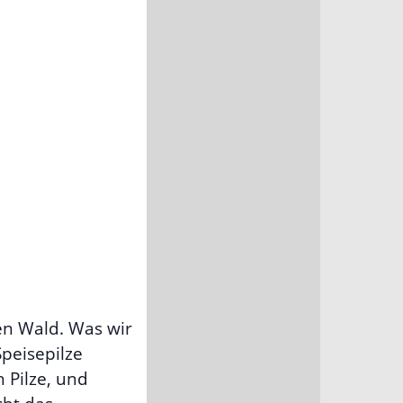
en Wald. Was wir
Speisepilze
 Pilze, und