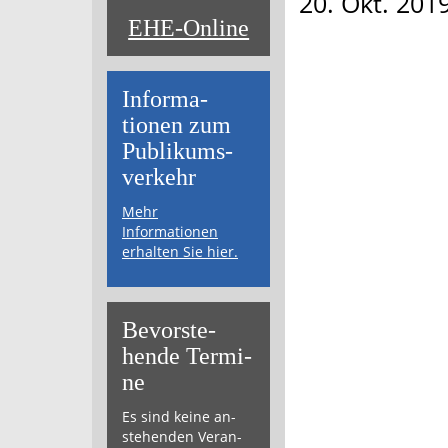
20. Okt. 201
EHE-Online
Informa­
tionen zum
Publikums­­
verkehr
Mehr
Informationen
erhalten Sie hier.
Bevor­ste­
hende Ter­mi­
ne
Es sind keine an­
ste­hen­den Ver­an­