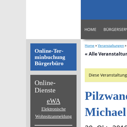
HOME
BÜRGERSER
Home
»
Veranstaltungen
On­line-Ter­
« Alle Veranstalt
min­bu­chung
Bür­ger­bü­ro
Diese Veranstaltung
On­line-
Diens­te
Pilzwan
eWA
Michael
Elektronische
Wohnsitz­anmeldung