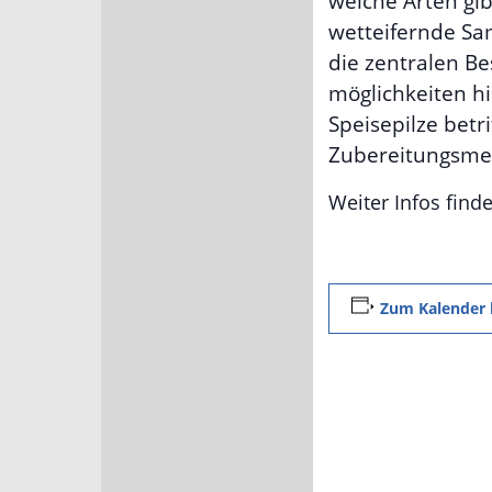
welche Arten gib
wetteifernde Sa
die zentralen B
möglichkeiten hi
Speisepilze betr
Zubereitungsme
Weiter Infos find
Zum Kalender 