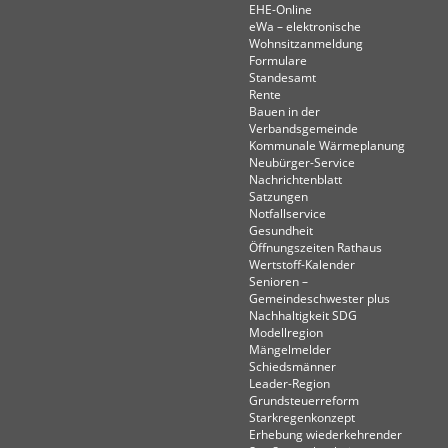
EHE-Online
eWa – elektronische
Wohnsitzanmeldung
Formulare
Standesamt
Rente
Bauen in der
Verbandsgemeinde
Kommunale Wärmeplanung
Neubürger-Service
Nachrichtenblatt
Satzungen
Notfallservice
Gesundheit
Öffnungszeiten Rathaus
Wertstoff-Kalender
Senioren –
Gemeindeschwester plus
Nachhaltigkeit SDG
Modellregion
Mängelmelder
Schiedsmänner
Leader-Region
Grundsteuerreform
Starkregenkonzept
Erhebung wiederkehrender