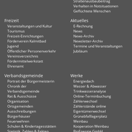
Straßenausbaubeitrag
Verhalten in Not­situationen
Geflüchtete Menschen
Freizeit
Aktuelles
Veranstaltungen und Kultur
E-Rechnung
Tourismus
News
Freizeit-Einrichtungen
News-Archiv
Förderverein Kalmitbad
Newsletter-Archiv
Jugend
Termine und Veranstaltungen
Öffentlicher Personenverkehr
Jubiläum
Vereinsverzeichnis
Fördermittelwerkstatt
Ehrenamt
Verbandsgemeinde
Werke
Portrait der Bürgermeisterin
Energiedach
Chronik der
Wasser & Abwasser
Verbandsgemeinde
Trinkwasseranalyse
Rat & Ausschüsse
Online-Terminbuchung
Organisation
Zählerwechsel
Ortsgemeinden
Zählerstände online
Ausschreibungen
Eigentümerwechsel
Bürgerhäuser
Grünabfalllagerplatz
Feuerwehren
Weinbau
Schulen & Kindertagesstätten
Kooperation Weinbau
Statistik, Zahlen & Fakten
BioEnergie GmbH