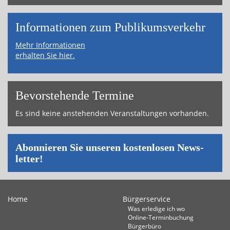
Informa­tionen zum Publikums­­verkehr
Mehr Informationen
erhalten Sie hier.
Bevor­ste­hende Ter­mi­ne
Es sind keine an­ste­hen­den Ver­an­stal­tun­gen vor­han­den.
Abon­nie­ren Sie un­se­ren kos­ten­lo­sen News­
let­ter!
Home
Bürgerservice
Was erledige ich wo
Online-Terminbuchung
Bürgerbüro