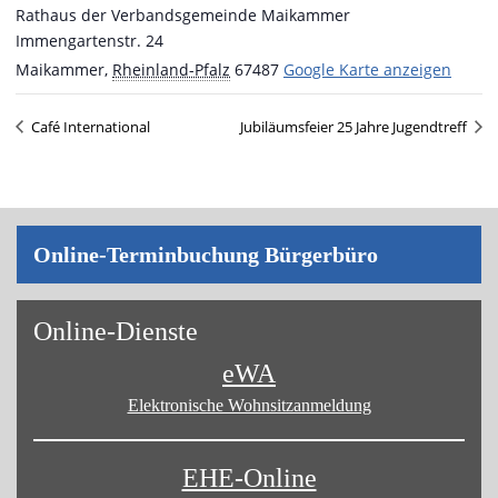
Rathaus der Verbandsgemeinde Maikammer
Immengartenstr. 24
Maikammer
,
Rheinland-Pfalz
67487
Google Karte anzeigen
Café International
Jubiläumsfeier 25 Jahre Jugendtreff
On­line-Ter­min­bu­chung Bür­ger­bü­ro
On­line-Diens­te
eWA
Elektronische Wohnsitz­anmeldung
EHE-Online