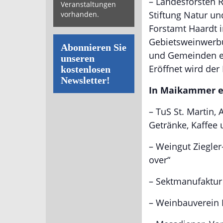
– Landesforsten R
Veranstaltungen
Stiftung Natur un
vorhanden.
Forstamt Haardt i
Gebietsweinwerb
Abonnieren Sie
und Gemeinden en
unseren
Eröffnet wird der
kostenlosen
Newsletter!
In Maikammer er
– TuS St. Martin,
Getränke, Kaffee
– Weingut Ziegler
over“
– Sektmanufaktur
– Weinbauverein 