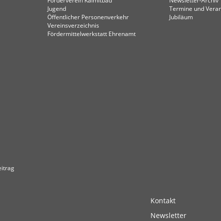
Förderverein Kalmitbad
Newsletter-Archiv
Jugend
Termine und Veran
Öffentlicher Personenverkehr
Jubiläum
Vereinsverzeichnis
Fördermittelwerkstatt Ehrenamt
itrag
Kontakt
Newsletter