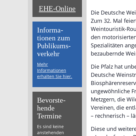
EHE-Online
Die Deutsche Wei
Zum 32. Mal feier
Weintouristik-Rou
Informa­
den motorisierten
tionen zum
Spezialitäten ang
Publikums­­
verkehr
bezaubernde Wei
Mehr
Die Pfalz hat unb
Informationen
Deutsche Weinstr
erhalten Sie hier.
Biosphärenreserva
ungewöhnliche Fr
Metzgern, die Wil
Bevor­ste­
Vereinen, die ent
hende
Termine
– rechnerisch – l
Es sind keine
Diese und weitere
anstehenden