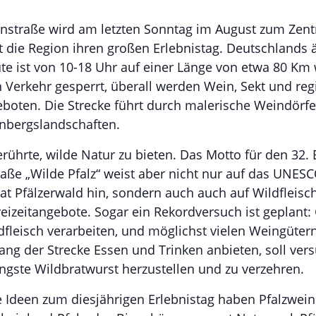
nstraße wird am letzten Sonntag im August zum Zent
t die Region ihren großen Erlebnistag. Deutschlands ä
te ist von 10-18 Uhr auf einer Länge von etwa 80 Km
 Verkehr gesperrt, überall werden Wein, Sekt und reg
eboten. Die Strecke führt durch malerische Weindörf
nbergslandschaften.
erührte, wilde Natur zu bieten. Das Motto für den 32. 
aße „Wilde Pfalz“ weist aber nicht nur auf das UNESC
t Pfälzerwald hin, sondern auch auch auf Wildfleisc
eizeitangebote. Sogar ein Rekordversuch ist geplant
dfleisch verarbeiten, und möglichst vielen Weingüter
lang der Strecke Essen und Trinken anbieten, soll ver
ängste Wildbratwurst herzustellen und zu verzehren.
 Ideen zum diesjährigen Erlebnistag haben Pfalzwein