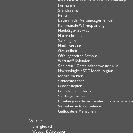
eWa – elektronische Wohnsitzanmeldung
Formulare
Standesamt
Rente
Bauen in der Verbandsgemeinde
Kommunale Wärmeplanung
Neubürger-Service
Nachrichtenblatt
Satzungen
Notfallservice
Gesundheit
Öffnungszeiten Rathaus
Wertstoff-Kalender
Senioren – Gemeindeschwester plus
Nachhaltigkeit SDG Modellregion
Mängelmelder
Schiedsmänner
Leader-Region
Grundsteuerreform
Starkregenkonzept
Erhebung wiederkehrender Straßenausbaube
Verhalten in Not­situationen
Geflüchtete Menschen
Werke
Energiedach
Wasser & Abwasser