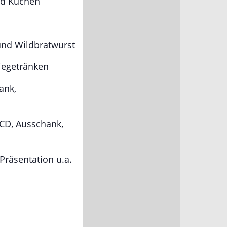
und Kuchen
und Wildbratwurst
iegetränken
ank,
 CD, Ausschank,
Präsentation u.a.