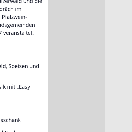
älzerwald und die
spräch im
 Pfalzwein-
andsgemeinden
veranstaltet.
eld, Speisen und
ik mit „Easy
usschank