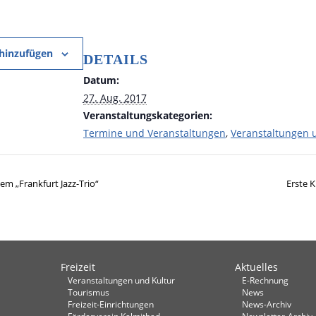
hinzufügen
DETAILS
Datum:
27. Aug. 2017
Veranstaltungskategorien:
Termine und Veranstaltungen
,
Veranstaltungen 
em „Frankfurt Jazz-Trio“
Erste K
Freizeit
Aktuelles
Veranstaltungen und Kultur
E-Rechnung
Tourismus
News
Freizeit-Einrichtungen
News-Archiv