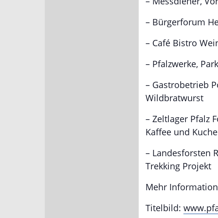
– Messdiener, Vo
– Bürgerforum He
– Café Bistro We
– Pfalzwerke, Pa
– Gastrobetrieb 
Wildbratwurst
– Zeltlager Pfalz
Kaffee und Kuch
– Landesforsten R
Trekking Projekt
Mehr Information
Titelbild:
www.pfa