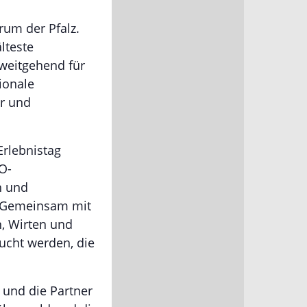
rum der Pfalz.
lteste
 weitgehend für
ionale
er und
Erlebnistag
O-
h und
: Gemeinsam mit
n, Wirten und
sucht werden, die
 und die Partner