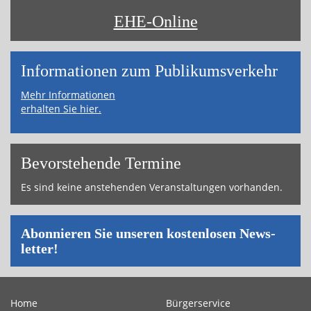
EHE-Online
Informa­tionen zum Publikums­­verkehr
Mehr Informationen
erhalten Sie hier.
Bevor­ste­hende Ter­mi­ne
Es sind keine an­ste­hen­den Ver­an­stal­tun­gen vor­han­den.
Abon­nie­ren Sie un­se­ren kos­ten­lo­sen News­
let­ter!
Home
Bürgerservice