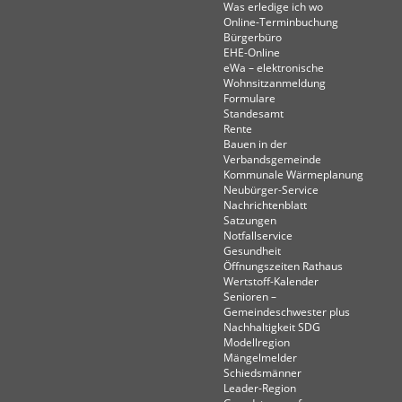
Was erledige ich wo
Online-Terminbuchung
Bürgerbüro
EHE-Online
eWa – elektronische
Wohnsitzanmeldung
Formulare
Standesamt
Rente
Bauen in der
Verbandsgemeinde
Kommunale Wärmeplanung
Neubürger-Service
Nachrichtenblatt
Satzungen
Notfallservice
Gesundheit
Öffnungszeiten Rathaus
Wertstoff-Kalender
Senioren –
Gemeindeschwester plus
Nachhaltigkeit SDG
Modellregion
Mängelmelder
Schiedsmänner
Leader-Region