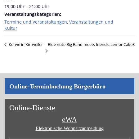
19:00 Uhr – 21:00 Uhr
Veranstaltungskategorien:
Termine und Veranstaltungen
,
Veranstaltungen und
Kultur
Blue note Big Band meets friends: LemonCake3
Kerwe in Kirrweiler
On­line-Ter­min­bu­chung Bür­ger­bü­ro
On­line-Diens­te
eWA
Elektronische Wohnsitz­anmeldung