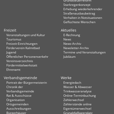
Grundsteuerreform
Starkregenkonzept
Erhebung wiederkehrender
Straßenausbaubeitrag
Verhalten in Not­situationen
Geflüchtete Menschen
Freizeit
Aktuelles
Veranstaltungen und Kultur
E-Rechnung
Tourismus
News
Freizeit-Einrichtungen
News-Archiv
Förderverein Kalmitbad
Newsletter-Archiv
Jugend
Termine und Veranstaltungen
Öffentlicher Personenverkehr
Jubiläum
Vereinsverzeichnis
Fördermittelwerkstatt
Ehrenamt
Verbandsgemeinde
Werke
Portrait der Bürgermeisterin
Energiedach
Chronik der
Wasser & Abwasser
Verbandsgemeinde
Trinkwasseranalyse
Rat & Ausschüsse
Online-Terminbuchung
Organisation
Zählerwechsel
Ortsgemeinden
Zählerstände online
Ausschreibungen
Eigentümerwechsel
Bürgerhäuser
Grünabfalllagerplatz