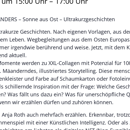
2 um 15:00 Uhr
–
17:00 Uhr
NDERS – Sonne aus Ost – Ultrakurzgeschichten
ltrakurze Geschichten. Nach eigenen Vorlagen, aus d
dem Leben. Wegbegleitungen aus dem Osten Europas
er irgendwie berührend und weise. Jetzt, mit dem Kr
nd aktuell.
 Momente werden zu XXL-Collagen mit Potenzial für 10
. Mäanderndes, illustriertes Storytelling. Diese men
tenkleister und Farbe auf Schaumkarton oder Fotolei
ls schillernde Inspiration mit der Frage: Welche Gesch
en? Was fällt uns dazu ein? Was für unerschöpfliche 
 wenn wir erzählen dürfen und zuhören können.
rd Anja Roth auch mehrfach erzählen. Erkennbar, tro
menspiel mit einer Künstlichen Intelligenz. Oder als