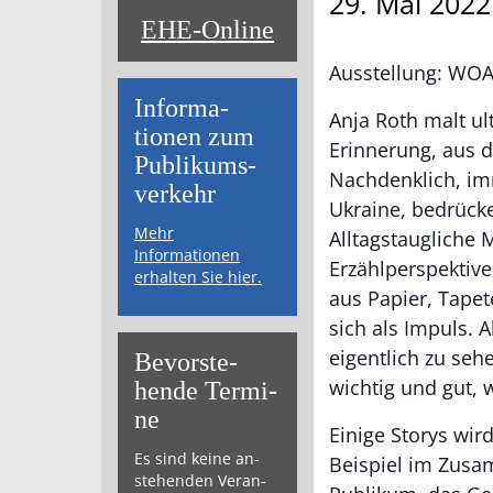
29. Mai 202
EHE-Online
Ausstellung: WOA
Informa­
Anja Roth malt u
tionen zum
Erinnerung, aus 
Publikums­­
Nachdenklich, imm
verkehr
Ukraine, bedrücke
Mehr
Alltagstaugliche
Informationen
Erzählperspektive
erhalten Sie hier.
aus Papier, Tape
sich als Impuls. A
eigentlich zu seh
Bevor­ste­
wichtig und gut,
hende Ter­mi­
ne
Einige Storys wi
Es sind keine an­
Beispiel im Zusam
ste­hen­den Ver­an­