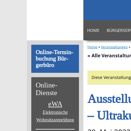
HOME
BÜRGERSER
Home
»
Veranstaltungen
On­line-Ter­min­
« Alle Veranstalt
bu­chung Bür­
ger­bü­ro
Diese Veranstaltung
On­line-
Diens­te
Ausstel
eWA
– Ultrak
Elektronische
Wohnsitz­anmeldung