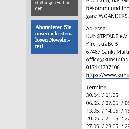
Publikum, das Ges
stal­tun­gen vor­han­
bekommt und ihne
den.
ganz WOANDERS
Abon­nie­ren Sie
Adresse:
un­se­ren kos­ten­
KUNSTPFADE e.V. 
lo­sen News­let­
Kirchstraße 5
ter!
67487 Sankt Mart
office@kunstpfad
0171/4737106
https://www.kuns
Termine:
30.04. / 01.05.
06.05. / 07.05. / 
13.05. / 14.05. / 
20.05. / 21.05. / 2
27.05. / 28.05. / 2