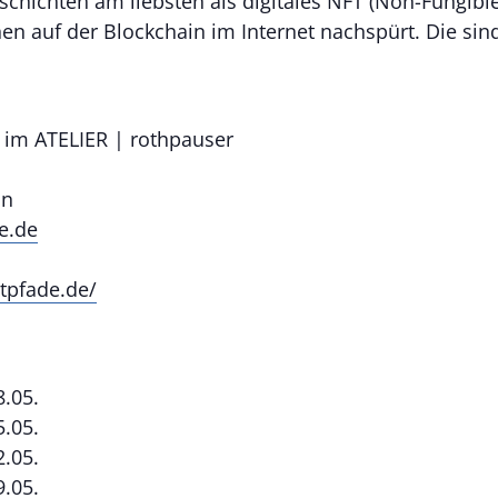
chichten am liebsten als digitales NFT (Non-Fungible
n auf der Blockchain im Internet nachspürt. Die sin
.
im ATELIER | rothpauser
in
e.de
tpfade.de/
08.05.
15.05.
2.05.
9.05.