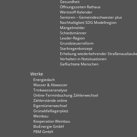
Gesundheit
Öffnungszeiten Rathaus
Wertstoff-Kalender
Senioren – Gemeindeschwester plus
Nachhaltigkeit SDG Modellregion
Mängelmelder
Schiedsmänner
Leader-Region
Grundsteuerreform
Starkregenkonzept
Erhebung wiederkehrender Straßenausbaube
Verhalten in Not­situationen
Geflüchtete Menschen
Werke
Energiedach
Wasser & Abwasser
Trinkwasseranalyse
Online-Terminbuchung Zählerwechsel
Zählerstände online
Eigentümerwechsel
Grünabfalllagerplatz
Weinbau
Kooperation Weinbau
BioEnergie GmbH
PBM GmbH