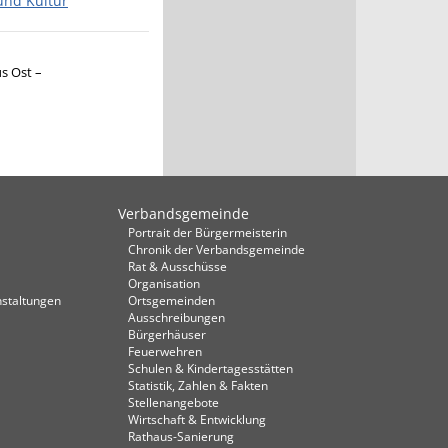
und Kultur
s Ost –
Verbandsgemeinde
Portrait der Bürgermeisterin
Chronik der Verbandsgemeinde
Rat & Ausschüsse
Organisation
staltungen
Ortsgemeinden
Ausschreibungen
Bürgerhäuser
Feuerwehren
Schulen & Kindertagesstätten
Statistik, Zahlen & Fakten
Stellenangebote
Wirtschaft & Entwicklung
Rathaus-Sanierung