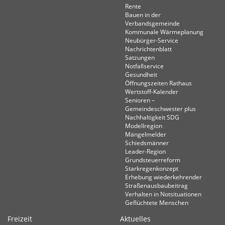
Rente
Bauen in der
Verbandsgemeinde
Kommunale Wärmeplanung
Neubürger-Service
Nachrichtenblatt
Satzungen
Notfallservice
Gesundheit
Öffnungszeiten Rathaus
Wertstoff-Kalender
Senioren –
Gemeindeschwester plus
Nachhaltigkeit SDG
Modellregion
Mängelmelder
Schiedsmänner
Leader-Region
Grundsteuerreform
Starkregenkonzept
Erhebung wiederkehrender
Straßenausbaubeitrag
Verhalten in Not­situationen
Geflüchtete Menschen
Freizeit
Aktuelles