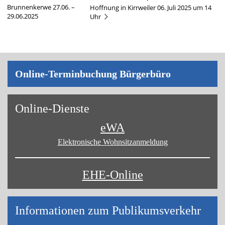
Brunnenkerwe 27.06. –
Hoffnung in Kirrweiler 06. Juli 2025 um 14
29.06.2025
Uhr
On­line-Ter­min­bu­chung Bür­ger­bü­ro
On­line-Diens­te
eWA
Elektronische Wohnsitz­anmeldung
EHE-Online
Informa­tionen zum Publikums­­verkehr