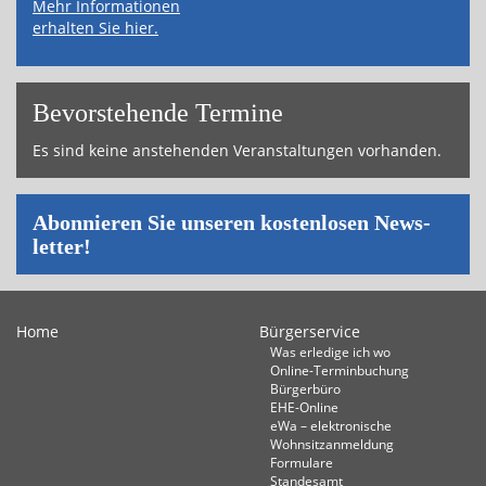
Mehr Informationen
erhalten Sie hier.
Bevor­ste­hende Ter­mi­ne
Es sind keine an­ste­hen­den Ver­an­stal­tun­gen vor­han­den.
Abon­nie­ren Sie un­se­ren kos­ten­lo­sen News­
let­ter!
Home
Bürgerservice
Was erledige ich wo
Online-Terminbuchung
Bürgerbüro
EHE-Online
eWa – elektronische
Wohnsitzanmeldung
Formulare
Standesamt