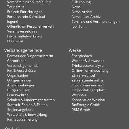
Veranstaltungen und Kultur
E-Rechnung
Tourismus
News
Freizeit-Einrichtungen
News-Archiv
Förderverein Kalmitbad
Newsletter-Archiv
Jugend
Termine und Veranstaltungen
Öffentlicher Personenverkehr
Jubiläum
Vereinsverzeichnis
Fördermittelwerkstatt
Ehrenamt
Verbandsgemeinde
Werke
Portrait der Bürgermeisterin
Energiedach
Chronik der
Wasser & Abwasser
Verbandsgemeinde
Trinkwasseranalyse
Rat & Ausschüsse
Online-Terminbuchung
Organisation
Zählerwechsel
Ortsgemeinden
Zählerstände online
Ausschreibungen
Eigentümerwechsel
Bürgerhäuser
Grünabfalllagerplatz
Feuerwehren
Weinbau
Schulen & Kindertagesstätten
Kooperation Weinbau
Statistik, Zahlen & Fakten
BioEnergie GmbH
Stellenangebote
PBM GmbH
Wirtschaft & Entwicklung
Rathaus-Sanierung
Kontakt