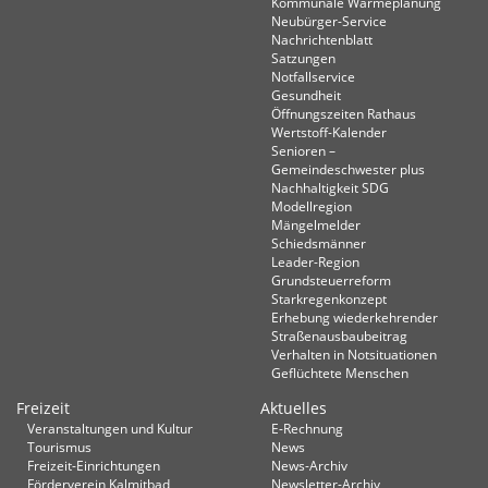
Kommunale Wärmeplanung
Neubürger-Service
Nachrichtenblatt
Satzungen
Notfallservice
Gesundheit
Öffnungszeiten Rathaus
Wertstoff-Kalender
Senioren –
Gemeindeschwester plus
Nachhaltigkeit SDG
Modellregion
Mängelmelder
Schiedsmänner
Leader-Region
Grundsteuerreform
Starkregenkonzept
Erhebung wiederkehrender
Straßenausbaubeitrag
Verhalten in Not­situationen
Geflüchtete Menschen
Freizeit
Aktuelles
Veranstaltungen und Kultur
E-Rechnung
Tourismus
News
Freizeit-Einrichtungen
News-Archiv
Förderverein Kalmitbad
Newsletter-Archiv