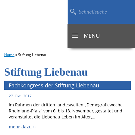
MENU
TOGGLE
NAVIGATION
Home
»
Stiftung Liebenau
Stiftung Liebenau
Fachkongress der Stiftung Liebenau
27. Okt.. 2017
Im Rahmen der dritten landesweiten „Demografiewoche
Rheinland-Pfalz“ vom 6. bis 13. November, gestaltet und
veranstaltet die Liebenau Leben im Alter,…
mehr dazu »