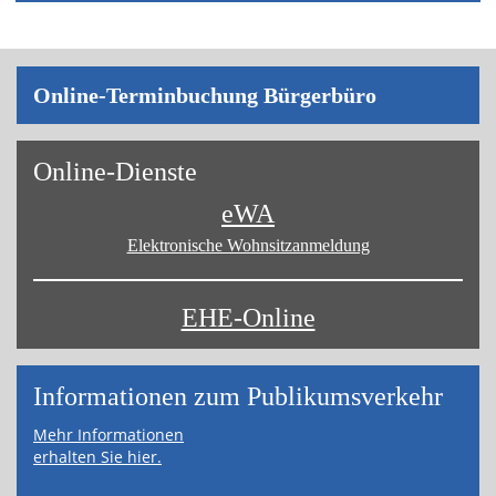
On­line-Ter­min­bu­chung Bür­ger­bü­ro
On­line-Diens­te
eWA
Elektronische Wohnsitz­anmeldung
EHE-Online
Informa­tionen zum Publikums­­verkehr
Mehr Informationen
erhalten Sie hier.