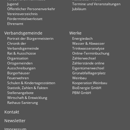
Jugend
Termine und Veranstaltungen
Öffentlicher Personenverkehr
Jubiläum
Vereinsverzeichnis
Fördermittelwerkstatt
Ehrenamt
Verbandsgemeinde
Werke
Portrait der Bürgermeisterin
Energiedach
Chronik der
Wasser & Abwasser
Verbandsgemeinde
Trinkwasseranalyse
Rat & Ausschüsse
Online-Terminbuchung
Organisation
Zählerwechsel
Ortsgemeinden
Zählerstände online
Ausschreibungen
Eigentümerwechsel
Bürgerhäuser
Grünabfalllagerplatz
Feuerwehren
Weinbau
Schulen & Kindertagesstätten
Kooperation Weinbau
Statistik, Zahlen & Fakten
BioEnergie GmbH
Stellenangebote
PBM GmbH
Wirtschaft & Entwicklung
Rathaus-Sanierung
Kontakt
Newsletter
Impressum