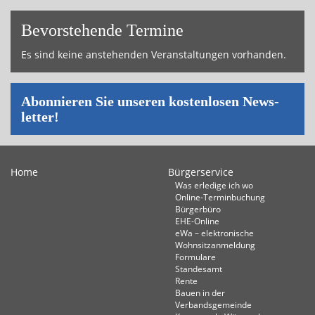
Bevor­ste­hende Ter­mi­ne
Es sind keine an­ste­hen­den Ver­an­stal­tun­gen vor­han­den.
Abon­nie­ren Sie un­se­ren kos­ten­lo­sen News­
let­ter!
Home
Bürgerservice
Was erledige ich wo
Online-Terminbuchung
Bürgerbüro
EHE-Online
eWa – elektronische
Wohnsitzanmeldung
Formulare
Standesamt
Rente
Bauen in der
Verbandsgemeinde