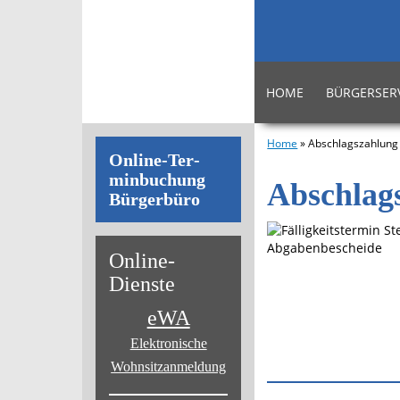
HOME
BÜRGERSER
Home
»
Abschlagszahlung
On­line-Ter­
min­bu­chung
Abschlag
Bür­ger­bü­ro
On­line-
Diens­te
eWA
Elektronische
Wohnsitz­anmeldung