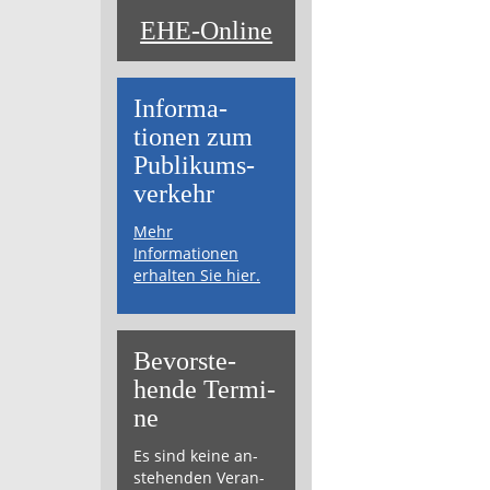
EHE-Online
Informa­
tionen zum
Publikums­­
verkehr
Mehr
Informationen
erhalten Sie hier.
Bevor­ste­
hende Ter­mi­
ne
Es sind keine an­
ste­hen­den Ver­an­