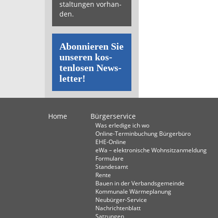
stal­tun­gen vor­han­
den.
Abon­nie­ren Sie
un­se­ren kos­
ten­lo­sen News­
let­ter!
Home
Bürgerservice
Was erledige ich wo
Online-Terminbuchung Bürgerbüro
EHE-Online
eWa – elektronische Wohnsitzanmeldung
Formulare
Standesamt
Rente
Bauen in der Verbandsgemeinde
Kommunale Wärmeplanung
Neubürger-Service
Nachrichtenblatt
Satzungen