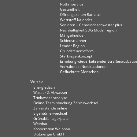
Notfallservice
Gesundheit
Öffnungszeiten Rathaus
Wertstoff-Kalender
Senioren – Gemeindeschwester plus
Nachhaltigkeit SDG Modellregion
Mängelmelder
Schiedsmänner
Leader-Region
Grundsteuerreform
Starkregenkonzept
Erhebung wiederkehrender Straßenausbaube
Verhalten in Not­situationen
Geflüchtete Menschen
Werke
Energiedach
Wasser & Abwasser
Trinkwasseranalyse
Online-Terminbuchung Zählerwechsel
Zählerstände online
Eigentümerwechsel
Grünabfalllagerplatz
Weinbau
Kooperation Weinbau
BioEnergie GmbH