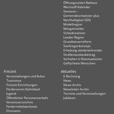
Öffnungszeiten Rathaus
Wertstoff-Kalender
Senioren –
Gemeindeschwester plus
Nachhaltigkeit SDG
Modellregion
Mängelmelder
Schiedsmänner
Leader-Region
Grundsteuerreform
Starkregenkonzept
Erhebung wiederkehrender
Straßenausbaubeitrag
Verhalten in Not­situationen
Geflüchtete Menschen
Freizeit
Aktuelles
Veranstaltungen und Kultur
E-Rechnung
Tourismus
News
Freizeit-Einrichtungen
News-Archiv
Förderverein Kalmitbad
Newsletter-Archiv
Jugend
Termine und Veranstaltungen
Öffentlicher Personenverkehr
Jubiläum
Vereinsverzeichnis
Fördermittelwerkstatt
Ehrenamt