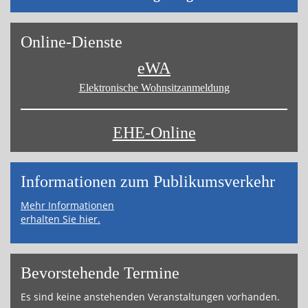
On­line-Diens­te
eWA
Elektronische Wohnsitz­anmeldung
EHE-Online
Informa­tionen zum Publikums­­verkehr
Mehr Informationen
erhalten Sie hier.
Bevor­ste­hende Ter­mi­ne
Es sind keine an­ste­hen­den Ver­an­stal­tun­gen vor­han­den.