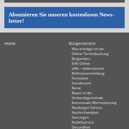
Abon­nie­ren Sie un­se­ren kos­ten­lo­sen News­
let­ter!
Home
Bürgerservice
Was erledige ich wo
Online-Terminbuchung
Bürgerbüro
EHE-Online
eWa – elektronische
Wohnsitzanmeldung
Formulare
Standesamt
Rente
Bauen in der
Verbandsgemeinde
Kommunale Wärmeplanung
Neubürger-Service
Nachrichtenblatt
Satzungen
Notfallservice
Gesundheit