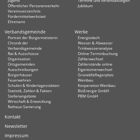
Jugend
Termine und Veranstaltungen
Öffentlicher Personenverkehr
Jubiläum
Vereinsverzeichnis
Fördermittelwerkstatt
Ehrenamt
Verbandsgemeinde
Werke
Portrait der Bürgermeisterin
Energiedach
Chronik der
Wasser & Abwasser
Verbandsgemeinde
Trinkwasseranalyse
Rat & Ausschüsse
Online-Terminbuchung
Organisation
Zählerwechsel
Ortsgemeinden
Zählerstände online
Ausschreibungen
Eigentümerwechsel
Bürgerhäuser
Grünabfalllagerplatz
Feuerwehren
Weinbau
Schulen & Kindertagesstätten
Kooperation Weinbau
Statistik, Zahlen & Fakten
BioEnergie GmbH
Stellenangebote
PBM GmbH
Wirtschaft & Entwicklung
Rathaus-Sanierung
Kontakt
Newsletter
Impressum