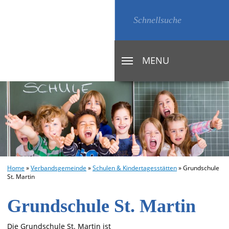
MENU
TOGGLE
NAVIGATION
Home
»
Verbandsgemeinde
»
Schulen & Kindertagesstätten
»
Grundschule
St. Martin
Grundschule St. Martin
Die Grundschule St. Martin ist