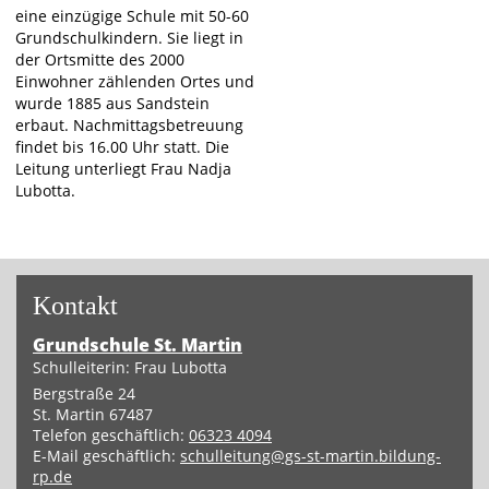
eine einzügige Schule mit 50-60
Grundschulkindern. Sie liegt in
der Ortsmitte des 2000
Einwohner zählenden Ortes und
wurde 1885 aus Sandstein
erbaut. Nachmittagsbetreuung
findet bis 16.00 Uhr statt. Die
Leitung unterliegt Frau Nadja
Lubotta.
Kon­takt
Grund­schu­le St. Mar­tin
Schul­lei­te­rin: Frau Lub­ot­ta
Berg­stra­ße 24
St. Mar­tin
67487
Te­le­fon ge­schäft­lich
:
06323 4094
E-Mail ge­schäft­lich
:
schul­lei­tung@​gs-​st-​martin.​bildung-​
rp.​de