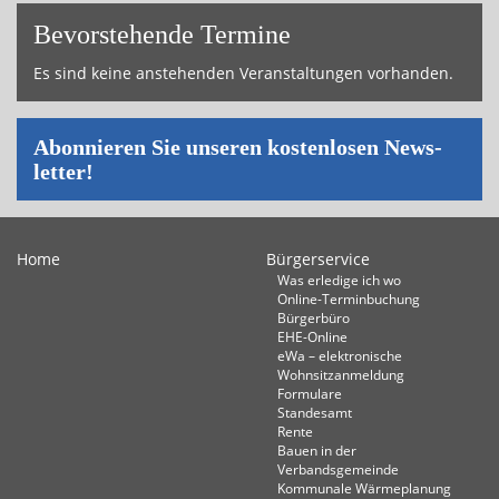
Bevor­ste­hende Ter­mi­ne
Es sind keine an­ste­hen­den Ver­an­stal­tun­gen vor­han­den.
Abon­nie­ren Sie un­se­ren kos­ten­lo­sen News­
let­ter!
Home
Bürgerservice
Was erledige ich wo
Online-Terminbuchung
Bürgerbüro
EHE-Online
eWa – elektronische
Wohnsitzanmeldung
Formulare
Standesamt
Rente
Bauen in der
Verbandsgemeinde
Kommunale Wärmeplanung