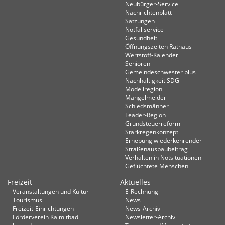
Neubürger-Service
Nachrichtenblatt
Satzungen
Notfallservice
Gesundheit
Öffnungszeiten Rathaus
Wertstoff-Kalender
Senioren –
Gemeindeschwester plus
Nachhaltigkeit SDG
Modellregion
Mängelmelder
Schiedsmänner
Leader-Region
Grundsteuerreform
Starkregenkonzept
Erhebung wiederkehrender
Straßenausbaubeitrag
Verhalten in Not­situationen
Geflüchtete Menschen
Freizeit
Aktuelles
Veranstaltungen und Kultur
E-Rechnung
Tourismus
News
Freizeit-Einrichtungen
News-Archiv
Förderverein Kalmitbad
Newsletter-Archiv