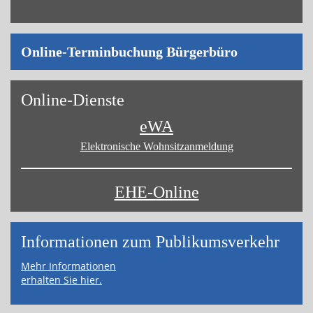
On­line-Ter­min­bu­chung Bür­ger­bü­ro
On­line-Diens­te
eWA
Elektronische Wohnsitz­anmeldung
EHE-Online
Informa­tionen zum Publikums­­verkehr
Mehr Informationen
erhalten Sie hier.