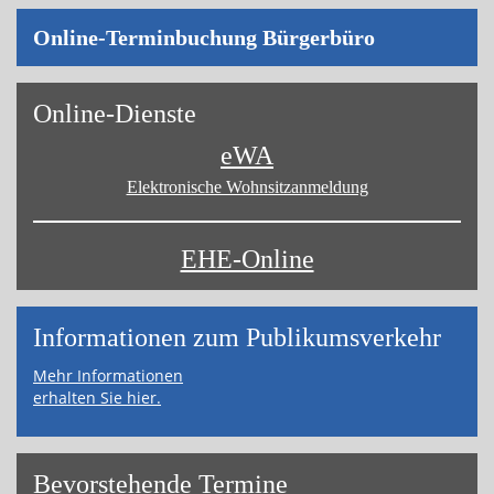
On­line-Ter­min­bu­chung Bür­ger­bü­ro
On­line-Diens­te
eWA
Elektronische Wohnsitz­anmeldung
EHE-Online
Informa­tionen zum Publikums­­verkehr
Mehr Informationen
erhalten Sie hier.
Bevor­ste­hende Ter­mi­ne