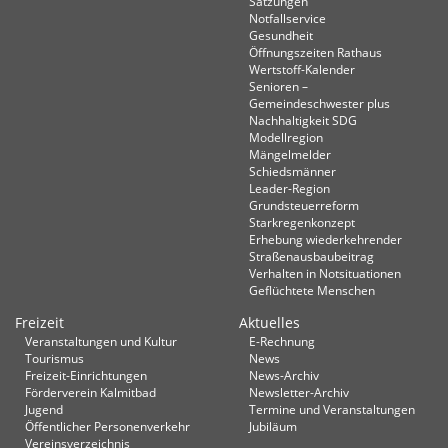
Satzungen
Notfallservice
Gesundheit
Öffnungszeiten Rathaus
Wertstoff-Kalender
Senioren –
Gemeindeschwester plus
Nachhaltigkeit SDG
Modellregion
Mängelmelder
Schiedsmänner
Leader-Region
Grundsteuerreform
Starkregenkonzept
Erhebung wiederkehrender
Straßenausbaubeitrag
Verhalten in Not­situationen
Geflüchtete Menschen
Freizeit
Aktuelles
Veranstaltungen und Kultur
E-Rechnung
Tourismus
News
Freizeit-Einrichtungen
News-Archiv
Förderverein Kalmitbad
Newsletter-Archiv
Jugend
Termine und Veranstaltungen
Öffentlicher Personenverkehr
Jubiläum
Vereinsverzeichnis