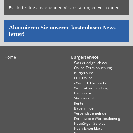
Es sind keine an­ste­hen­den Ver­an­stal­tun­gen vor­han­den.
Abon­nie­ren Sie un­se­ren kos­ten­lo­sen News­
let­ter!
Home
Bürgerservice
Was erledige ich wo
Online-Terminbuchung
Bürgerbüro
EHE-Online
eWa – elektronische
Wohnsitzanmeldung
Formulare
Standesamt
Rente
Bauen in der
Verbandsgemeinde
Kommunale Wärmeplanung
Neubürger-Service
Nachrichtenblatt