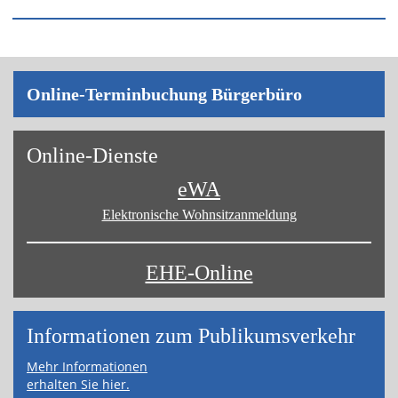
On­line-Ter­min­bu­chung Bür­ger­bü­ro
On­line-Diens­te
eWA
Elektronische Wohnsitz­anmeldung
EHE-Online
Informa­tionen zum Publikums­­verkehr
Mehr Informationen
erhalten Sie hier.