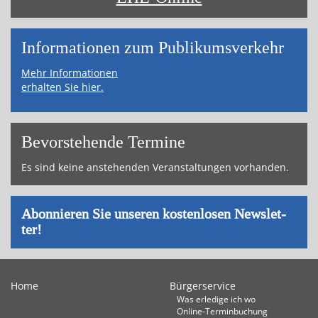
Informa­tionen zum Publikums­­verkehr
Mehr Informationen
erhalten Sie hier.
Bevor­ste­hende Ter­mi­ne
Es sind keine an­ste­hen­den Ver­an­stal­tun­gen vor­han­den.
Abon­nie­ren Sie un­se­ren kos­ten­lo­sen News­let­
ter!
Home
Bürgerservice
Was erledige ich wo
Online-Terminbuchung