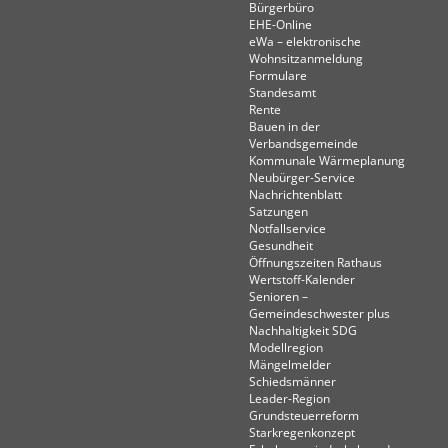
Bürgerbüro
EHE-Online
eWa – elektronische
Wohnsitzanmeldung
Formulare
Standesamt
Rente
Bauen in der
Verbandsgemeinde
Kommunale Wärmeplanung
Neubürger-Service
Nachrichtenblatt
Satzungen
Notfallservice
Gesundheit
Öffnungszeiten Rathaus
Wertstoff-Kalender
Senioren –
Gemeindeschwester plus
Nachhaltigkeit SDG
Modellregion
Mängelmelder
Schiedsmänner
Leader-Region
Grundsteuerreform
Starkregenkonzept