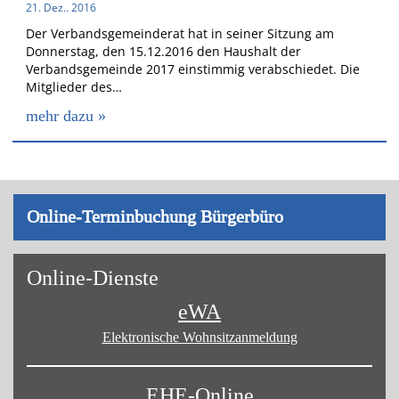
21. Dez.. 2016
Der Verbandsgemeinderat hat in seiner Sitzung am
Donnerstag, den 15.12.2016 den Haushalt der
Verbandsgemeinde 2017 einstimmig verabschiedet. Die
Mitglieder des…
mehr dazu »
On­line-Ter­min­bu­chung Bür­ger­bü­ro
On­line-Diens­te
eWA
Elektronische Wohnsitz­anmeldung
EHE-Online