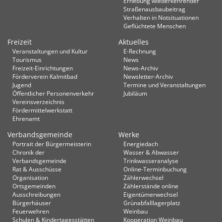
Erhebung wiederkehrender
Straßenausbaubeitrag
Verhalten in Not­situationen
Geflüchtete Menschen
Freizeit
Aktuelles
Veranstaltungen und Kultur
E-Rechnung
Tourismus
News
Freizeit-Einrichtungen
News-Archiv
Förderverein Kalmitbad
Newsletter-Archiv
Jugend
Termine und Veranstaltungen
Öffentlicher Personenverkehr
Jubiläum
Vereinsverzeichnis
Fördermittelwerkstatt
Ehrenamt
Verbandsgemeinde
Werke
Portrait der Bürgermeisterin
Energiedach
Chronik der
Wasser & Abwasser
Verbandsgemeinde
Trinkwasseranalyse
Rat & Ausschüsse
Online-Terminbuchung
Organisation
Zählerwechsel
Ortsgemeinden
Zählerstände online
Ausschreibungen
Eigentümerwechsel
Bürgerhäuser
Grünabfalllagerplatz
Feuerwehren
Weinbau
Schulen & Kindertagesstätten
Kooperation Weinbau