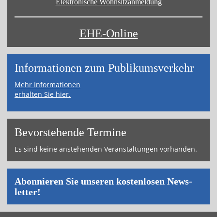
Elektronische Wohnsitz­anmeldung
EHE-Online
Informa­tionen zum Publikums­­verkehr
Mehr Informationen
erhalten Sie hier.
Bevor­ste­hende Ter­mi­ne
Es sind keine an­ste­hen­den Ver­an­stal­tun­gen vor­han­den.
Abon­nie­ren Sie un­se­ren kos­ten­lo­sen News­
let­ter!