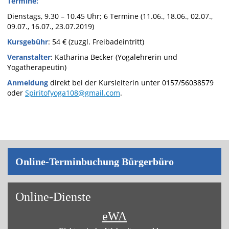
Termine:
Dienstags, 9.30 – 10.45 Uhr; 6 Termine (11.06., 18.06., 02.07.,
09.07., 16.07., 23.07.2019)
Kursgebühr
: 54 € (zuzgl. Freibadeintritt)
Veranstalter
: Katharina Becker (Yogalehrerin und
Yogatherapeutin)
Anmeldung
direkt bei der Kursleiterin unter 0157/56038579
oder
Spiritofyoga108@gmail.com
.
On­line-Ter­min­bu­chung Bür­ger­bü­ro
On­line-Diens­te
eWA