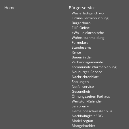
Home
Bürgerservice
Was erledige ich wo
Online-Terminbuchung
Bürgerbüro
EHE-Online
eWa – elektronische
Wohnsitzanmeldung
Formulare
Standesamt
Rente
Bauen in der
Verbandsgemeinde
Kommunale Wärmeplanung
Neubürger-Service
Nachrichtenblatt
Satzungen
Notfallservice
Gesundheit
Öffnungszeiten Rathaus
Wertstoff-Kalender
Senioren –
Gemeindeschwester plus
Nachhaltigkeit SDG
Modellregion
Mängelmelder