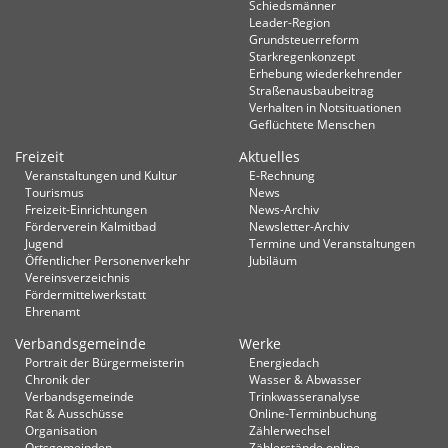
Schiedsmänner
Leader-Region
Grundsteuerreform
Starkregenkonzept
Erhebung wiederkehrender
Straßenausbaubeitrag
Verhalten in Not­situationen
Geflüchtete Menschen
Freizeit
Aktuelles
Veranstaltungen und Kultur
E-Rechnung
Tourismus
News
Freizeit-Einrichtungen
News-Archiv
Förderverein Kalmitbad
Newsletter-Archiv
Jugend
Termine und Veranstaltungen
Öffentlicher Personenverkehr
Jubiläum
Vereinsverzeichnis
Fördermittelwerkstatt
Ehrenamt
Verbandsgemeinde
Werke
Portrait der Bürgermeisterin
Energiedach
Chronik der
Wasser & Abwasser
Verbandsgemeinde
Trinkwasseranalyse
Rat & Ausschüsse
Online-Terminbuchung
Organisation
Zählerwechsel
Ortsgemeinden
Zählerstände online