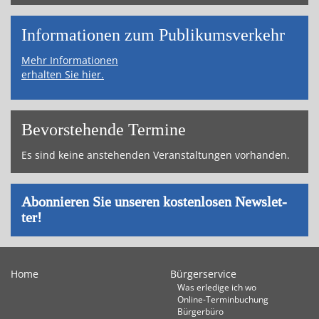
Informa­tionen zum Publikums­­verkehr
Mehr Informationen
erhalten Sie hier.
Bevor­ste­hende Ter­mi­ne
Es sind keine an­ste­hen­den Ver­an­stal­tun­gen vor­han­den.
Abon­nie­ren Sie un­se­ren kos­ten­lo­sen News­let­
ter!
Home
Bürgerservice
Was erledige ich wo
Online-Terminbuchung
Bürgerbüro