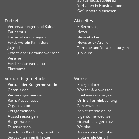
Straßenausbaubeitrag
Verhalten in Not­situationen
Geflüchtete Menschen
Freizeit
Aktuelles
Veranstaltungen und Kultur
E-Rechnung
Tourismus
News
Freizeit-Einrichtungen
News-Archiv
Förderverein Kalmitbad
Newsletter-Archiv
Jugend
Termine und Veranstaltungen
Öffentlicher Personenverkehr
Jubiläum
Vereine
Fördermittelwerkstatt
Ehrenamt
Verbandsgemeinde
Werke
Portrait der Bürgermeisterin
Energiedach
Chronik der
Wasser & Abwasser
Verbandsgemeinde
Trinkwasseranalyse
Rat & Ausschüsse
Online-Terminbuchung
Organisation
Zählerwechsel
Ortsgemeinden
Zählerstände online
Ausschreibungen
Eigentümerwechsel
Bürgerhäuser
Grünabfalllagerplatz
Feuerwehren
Weinbau
Schulen & Kindertagesstätten
Kooperation Weinbau
Statistik, Zahlen & Fakten
BioEnergie GmbH