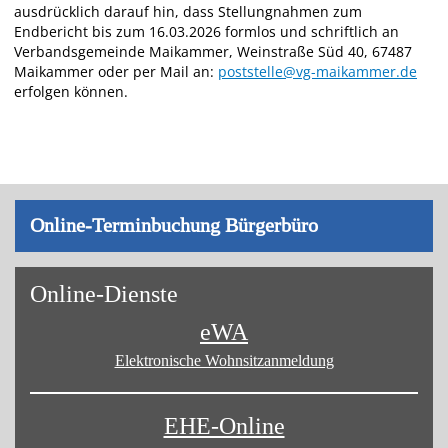
ausdrücklich darauf hin, dass Stellungnahmen zum
Endbericht bis zum 16.03.2026 formlos und schriftlich an
Verbandsgemeinde Maikammer, Weinstraße Süd 40, 67487
Maikammer oder per Mail an:
poststelle@vg-maikammer.de
erfolgen können.
On­line-Ter­min­bu­chung Bür­ger­bü­ro
On­line-Diens­te
eWA
Elektronische Wohnsitz­anmeldung
EHE-Online