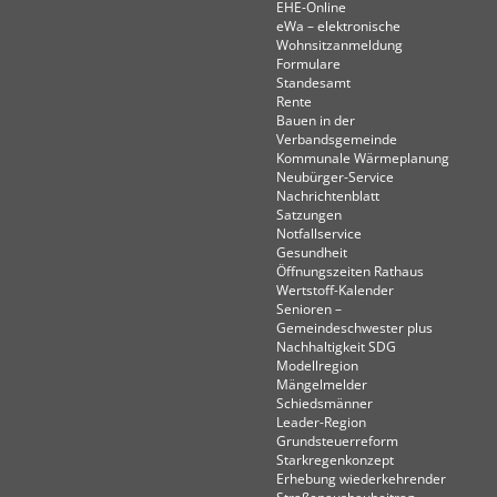
EHE-Online
eWa – elektronische
Wohnsitzanmeldung
Formulare
Standesamt
Rente
Bauen in der
Verbandsgemeinde
Kommunale Wärmeplanung
Neubürger-Service
Nachrichtenblatt
Satzungen
Notfallservice
Gesundheit
Öffnungszeiten Rathaus
Wertstoff-Kalender
Senioren –
Gemeindeschwester plus
Nachhaltigkeit SDG
Modellregion
Mängelmelder
Schiedsmänner
Leader-Region
Grundsteuerreform
Starkregenkonzept
Erhebung wiederkehrender