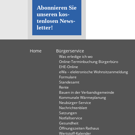
Abon­nie­ren Sie
un­se­ren kos­
ten­lo­sen News­
let­ter!
Home
Bürgerservice
Was erledige ich wo
Online-Terminbuchung Bürgerbüro
EHE-Online
eWa – elektronische Wohnsitzanmeldung
Formulare
Standesamt
Rente
Bauen in der Verbandsgemeinde
Kommunale Wärmeplanung
Neubürger-Service
Nachrichtenblatt
Satzungen
Notfallservice
Gesundheit
Öffnungszeiten Rathaus
Wertstoff-Kalender