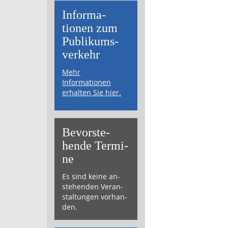
Informa­
tionen zum
Publikums­­
verkehr
Mehr
Informationen
erhalten Sie hier.
Bevor­ste­
hende Ter­mi­
ne
Es sind keine an­
ste­hen­den Ver­an­
stal­tun­gen vor­han­
den.