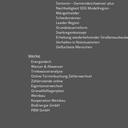
Senioren – Gemeindeschwester plus
Nachhaltigkeit SDG Modellregion
Mängelmelder
Schiedsmänner
Leader-Region
Grundsteuerreform
Starkregenkonzept
Erhebung wiederkehrender Straßenausbaube
Verhalten in Not­situationen
Geflüchtete Menschen
Werke
Energiedach
Wasser & Abwasser
Trinkwasseranalyse
Online-Terminbuchung Zählerwechsel
Zählerstände online
Eigentümerwechsel
Grünabfalllagerplatz
Weinbau
Kooperation Weinbau
BioEnergie GmbH
PBM GmbH