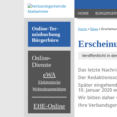
HOME
BÜRGERSER
On­line-Ter­
Home
»
News
»
Erscheinu
min­bu­chung
Bür­ger­bü­ro
Erscheinu
Veröffentlicht in de
On­line-
Diens­te
Das letzte Nachr
eWA
Der Redaktionssc
Elektronische
Später eingehend
Wohnsitz­anmeldung
10. Januar 2020 e
Wir bitten daher
Ihre Verbandsge
EHE-Online