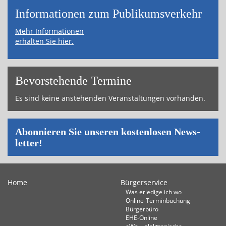
Informa­tionen zum Publikums­­verkehr
Mehr Informationen
erhalten Sie hier.
Bevor­ste­hende Ter­mi­ne
Es sind keine an­ste­hen­den Ver­an­stal­tun­gen vor­han­den.
Abon­nie­ren Sie un­se­ren kos­ten­lo­sen News­
let­ter!
Home
Bürgerservice
Was erledige ich wo
Online-Terminbuchung
Bürgerbüro
EHE-Online