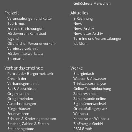
Geflüchtete Menschen
Freizeit
Aktuelles
Veranstaltungen und Kultur
E-Rechnung
Tourismus
News
Freizeit-Einrichtungen
News-Archiv
Förderverein Kalmitbad
Newsletter-Archiv
Jugend
Termine und Veranstaltungen
Öffentlicher Personenverkehr
Jubiläum
Vereinsverzeichnis
Fördermittelwerkstatt
Ehrenamt
Verbandsgemeinde
Werke
Portrait der Bürgermeisterin
Energiedach
Chronik der
Wasser & Abwasser
Verbandsgemeinde
Trinkwasseranalyse
Rat & Ausschüsse
Online-Terminbuchung
Organisation
Zählerwechsel
Ortsgemeinden
Zählerstände online
Ausschreibungen
Eigentümerwechsel
Bürgerhäuser
Grünabfalllagerplatz
Feuerwehren
Weinbau
Schulen & Kindertagesstätten
Kooperation Weinbau
Statistik, Zahlen & Fakten
BioEnergie GmbH
Stellenangebote
PBM GmbH