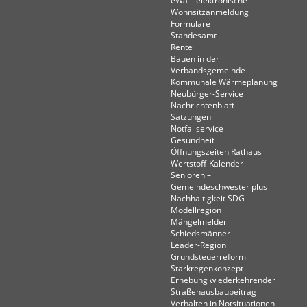
eWa – elektronische
Wohnsitzanmeldung
Formulare
Standesamt
Rente
Bauen in der
Verbandsgemeinde
Kommunale Wärmeplanung
Neubürger-Service
Nachrichtenblatt
Satzungen
Notfallservice
Gesundheit
Öffnungszeiten Rathaus
Wertstoff-Kalender
Senioren –
Gemeindeschwester plus
Nachhaltigkeit SDG
Modellregion
Mängelmelder
Schiedsmänner
Leader-Region
Grundsteuerreform
Starkregenkonzept
Erhebung wiederkehrender
Straßenausbaubeitrag
Verhalten in Not­situationen