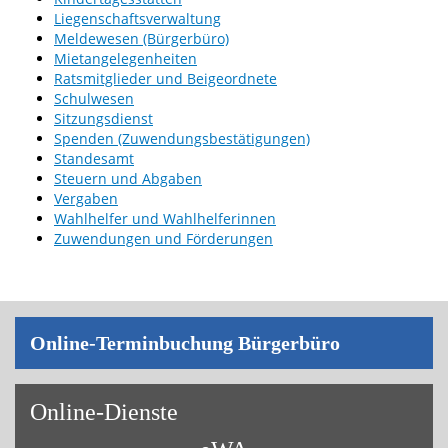
Liegenschaftsverwaltung
Meldewesen (Bürgerbüro)
Mietangelegenheiten
Ratsmitglieder und Beigeordnete
Schulwesen
Sitzungsdienst
Spenden (Zuwendungsbestätigungen)
Standesamt
Steuern und Abgaben
Vergaben
Wahlhelfer und Wahlhelferinnen
Zuwendungen und Förderungen
On­line-Ter­min­bu­chung Bür­ger­bü­ro
On­line-Diens­te