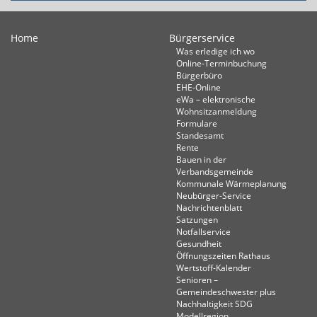
Home
Bürgerservice
Was erledige ich wo
Online-Terminbuchung
Bürgerbüro
EHE-Online
eWa – elektronische
Wohnsitzanmeldung
Formulare
Standesamt
Rente
Bauen in der
Verbandsgemeinde
Kommunale Wärmeplanung
Neubürger-Service
Nachrichtenblatt
Satzungen
Notfallservice
Gesundheit
Öffnungszeiten Rathaus
Wertstoff-Kalender
Senioren –
Gemeindeschwester plus
Nachhaltigkeit SDG
Modellregion