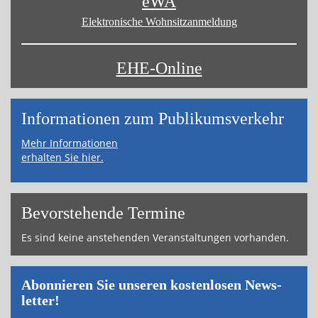
eWA
Elektronische Wohnsitz­anmeldung
EHE-Online
Informa­tionen zum Publikums­­verkehr
Mehr Informationen
erhalten Sie hier.
Bevor­ste­hende Ter­mi­ne
Es sind keine an­ste­hen­den Ver­an­stal­tun­gen vor­han­den.
Abon­nie­ren Sie un­se­ren kos­ten­lo­sen News­
let­ter!