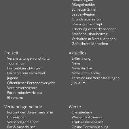
Mängelmelder
Schiedsmänner
Leader-Region
Grundsteuerreform
Starkregenkonzept
Erhebung wiederkehrender
Straßenausbaubeitrag
Verhalten in Not­situationen
Geflüchtete Menschen
Freizeit
Aktuelles
Veranstaltungen und Kultur
E-Rechnung
Tourismus
News
Freizeit-Einrichtungen
News-Archiv
Förderverein Kalmitbad
Newsletter-Archiv
Jugend
Termine und Veranstaltungen
Öffentlicher Personenverkehr
Jubiläum
Vereinsverzeichnis
Fördermittelwerkstatt
Ehrenamt
Verbandsgemeinde
Werke
Portrait der Bürgermeisterin
Energiedach
Chronik der
Wasser & Abwasser
Verbandsgemeinde
Trinkwasseranalyse
Rat & Ausschüsse
Online-Terminbuchung