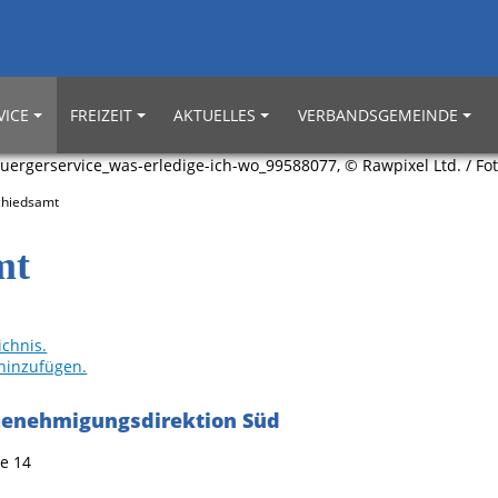
VICE
FREIZEIT
AKTUELLES
VERBANDSGEMEINDE
chiedsamt
mt
chnis.
hinzufügen.
Genehmigungsdirektion Süd
ße 14