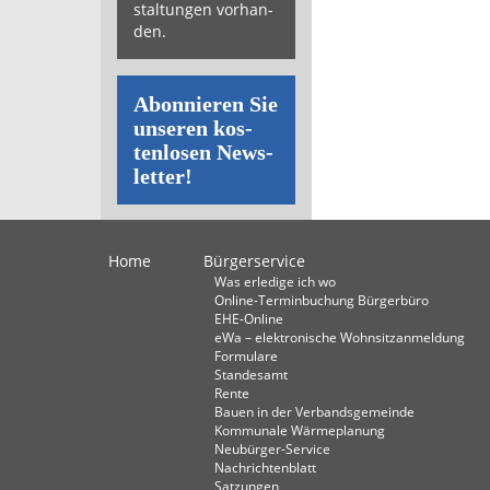
stal­tun­gen vor­han­
den.
Abon­nie­ren Sie
un­se­ren kos­
ten­lo­sen News­
let­ter!
Home
Bürgerservice
Was erledige ich wo
Online-Terminbuchung Bürgerbüro
EHE-Online
eWa – elektronische Wohnsitzanmeldung
Formulare
Standesamt
Rente
Bauen in der Verbandsgemeinde
Kommunale Wärmeplanung
Neubürger-Service
Nachrichtenblatt
Satzungen