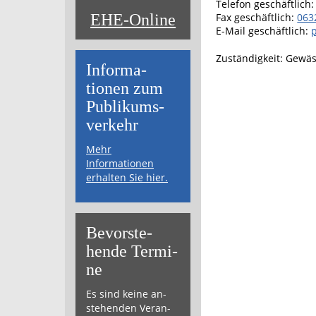
Telefon geschäftlich
:
EHE-Online
Fax geschäftlich
:
063
E-Mail geschäftlich
:
Zuständigkeit:
Gewäs
Informa­
tionen zum
Publikums­­
verkehr
Mehr
Informationen
erhalten Sie hier.
Bevor­ste­
hende Ter­mi­
ne
Es sind keine an­
ste­hen­den Ver­an­