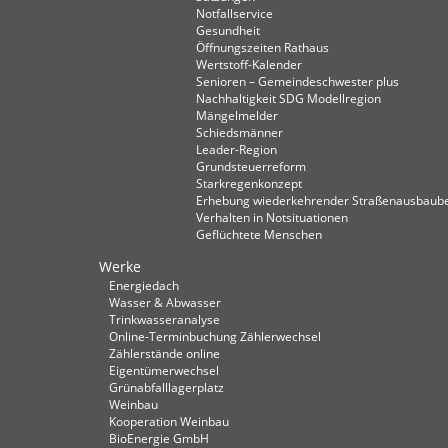
Notfallservice
Gesundheit
Öffnungszeiten Rathaus
Wertstoff-Kalender
Senioren – Gemeindeschwester plus
Nachhaltigkeit SDG Modellregion
Mängelmelder
Schiedsmänner
Leader-Region
Grundsteuerreform
Starkregenkonzept
Erhebung wiederkehrender Straßenausbaube
Verhalten in Not­situationen
Geflüchtete Menschen
Werke
Energiedach
Wasser & Abwasser
Trinkwasseranalyse
Online-Terminbuchung Zählerwechsel
Zählerstände online
Eigentümerwechsel
Grünabfalllagerplatz
Weinbau
Kooperation Weinbau
BioEnergie GmbH