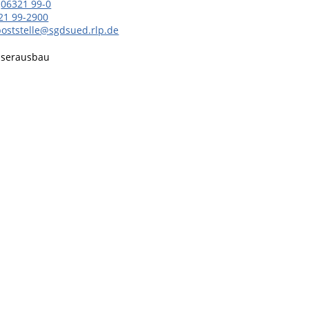
06321 99-0
21 99-2900
poststelle@sgdsued.rlp.de
serausbau