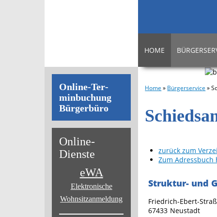
HOME
BÜRGERSER
On­line-Ter­
Home
»
Bürgerservice
»
S
min­bu­chung
Bür­ger­bü­ro
Schiedsa
On­line-
zurück zum Verzei
Diens­te
Zum Adressbuch 
eWA
Struktur- und 
Elektronische
Wohnsitz­anmeldung
Friedrich-Ebert-Stra
67433
Neustadt