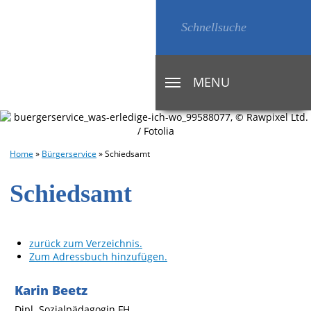
MENU
TOGGLE
NAVIGATION
Home
»
Bürgerservice
»
Schiedsamt
Schiedsamt
zurück zum Verzeichnis.
Zum Adressbuch hinzufügen.
Karin
Beetz
Dipl. Sozialpädagogin FH