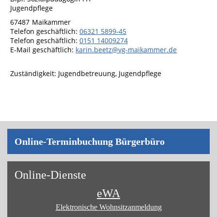
Jugendpflege
67487
Maikammer
Telefon geschäftlich
:
06321 5899-45
Telefon geschäftlich
:
0151 14009274
E-Mail geschäftlich
:
karin.beetz@vg-maikammer.de
Zuständigkeit:
Jugendbetreuung
,
Jugendpflege
On­line-Ter­min­bu­chung Bür­ger­bü­ro
On­line-Diens­te
eWA
Elektronische Wohnsitz­anmeldung