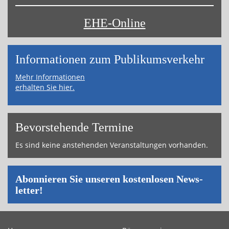
EHE-Online
Informa­tionen zum Publikums­­verkehr
Mehr Informationen
erhalten Sie hier.
Bevor­ste­hende Ter­mi­ne
Es sind keine an­ste­hen­den Ver­an­stal­tun­gen vor­han­den.
Abon­nie­ren Sie un­se­ren kos­ten­lo­sen News­
let­ter!