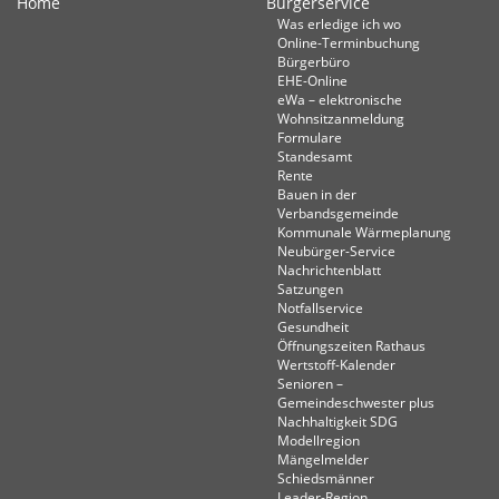
Home
Bürgerservice
Was erledige ich wo
Online-Terminbuchung
Bürgerbüro
EHE-Online
eWa – elektronische
Wohnsitzanmeldung
Formulare
Standesamt
Rente
Bauen in der
Verbandsgemeinde
Kommunale Wärmeplanung
Neubürger-Service
Nachrichtenblatt
Satzungen
Notfallservice
Gesundheit
Öffnungszeiten Rathaus
Wertstoff-Kalender
Senioren –
Gemeindeschwester plus
Nachhaltigkeit SDG
Modellregion
Mängelmelder
Schiedsmänner
Leader-Region