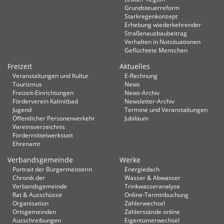
Grundsteuerreform
Starkregenkonzept
Erhebung wiederkehrender
Straßenausbaubeitrag
Verhalten in Not­situationen
Geflüchtete Menschen
Freizeit
Aktuelles
Veranstaltungen und Kultur
E-Rechnung
Tourismus
News
Freizeit-Einrichtungen
News-Archiv
Förderverein Kalmitbad
Newsletter-Archiv
Jugend
Termine und Veranstaltungen
Öffentlicher Personenverkehr
Jubiläum
Vereinsverzeichnis
Fördermittelwerkstatt
Ehrenamt
Verbandsgemeinde
Werke
Portrait der Bürgermeisterin
Energiedach
Chronik der
Wasser & Abwasser
Verbandsgemeinde
Trinkwasseranalyse
Rat & Ausschüsse
Online-Terminbuchung
Organisation
Zählerwechsel
Ortsgemeinden
Zählerstände online
Ausschreibungen
Eigentümerwechsel