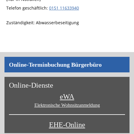
Telefon geschäftlich
:
0151 11633940
Zuständigkeit:
Abwasserbeseitigung
On­line-Ter­min­bu­chung Bür­ger­bü­ro
On­line-Diens­te
eWA
Elektronische Wohnsitz­anmeldung
EHE-Online