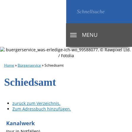
MENU
TOGGLE
NAVIGATION
Home
»
Bürgerservice
»
Schiedsamt
Schiedsamt
zurück zum Verzeichnis.
Zum Adressbuch hinzufügen.
Kanalwerk
(nur in Notfällen)