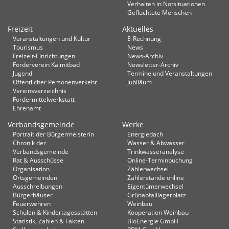
Verhalten in Not­situationen
Geflüchtete Menschen
Freizeit
Aktuelles
Veranstaltungen und Kultur
E-Rechnung
Tourismus
News
Freizeit-Einrichtungen
News-Archiv
Förderverein Kalmitbad
Newsletter-Archiv
Jugend
Termine und Veranstaltungen
Öffentlicher Personenverkehr
Jubiläum
Vereinsverzeichnis
Fördermittelwerkstatt
Ehrenamt
Verbandsgemeinde
Werke
Portrait der Bürgermeisterin
Energiedach
Chronik der
Wasser & Abwasser
Verbandsgemeinde
Trinkwasseranalyse
Rat & Ausschüsse
Online-Terminbuchung
Organisation
Zählerwechsel
Ortsgemeinden
Zählerstände online
Ausschreibungen
Eigentümerwechsel
Bürgerhäuser
Grünabfalllagerplatz
Feuerwehren
Weinbau
Schulen & Kindertagesstätten
Kooperation Weinbau
Statistik, Zahlen & Fakten
BioEnergie GmbH