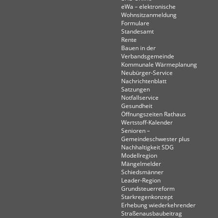
eWa – elektronische
Wohnsitzanmeldung
Formulare
Standesamt
Rente
Bauen in der
Verbandsgemeinde
Kommunale Wärmeplanung
Neubürger-Service
Nachrichtenblatt
Satzungen
Notfallservice
Gesundheit
Öffnungszeiten Rathaus
Wertstoff-Kalender
Senioren –
Gemeindeschwester plus
Nachhaltigkeit SDG
Modellregion
Mängelmelder
Schiedsmänner
Leader-Region
Grundsteuerreform
Starkregenkonzept
Erhebung wiederkehrender
Straßenausbaubeitrag