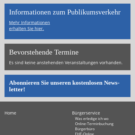
Informa­tionen zum Publikums­­verkehr
Mehr Informationen
erhalten Sie hier.
Bevor­ste­hende Ter­mi­ne
Es sind keine an­ste­hen­den Ver­an­stal­tun­gen vor­han­den.
Abon­nie­ren Sie un­se­ren kos­ten­lo­sen News­
let­ter!
Home
Bürgerservice
Was erledige ich wo
Online-Terminbuchung
Bürgerbüro
EHE-Online