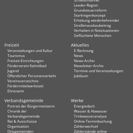
Schiedsmänner
Leader-Region
Grundsteuerreform
Starkregenkonzept
Erhebung wiederkehrender
Straßenausbaubeitrag
Verhalten in Not­situationen
Geflüchtete Menschen
Freizeit
Aktuelles
Veranstaltungen und Kultur
E-Rechnung
Tourismus
News
Freizeit-Einrichtungen
News-Archiv
Förderverein Kalmitbad
Newsletter-Archiv
Jugend
Termine und Veranstaltungen
Öffentlicher Personenverkehr
Jubiläum
Vereinsverzeichnis
Fördermittelwerkstatt
Ehrenamt
Verbandsgemeinde
Werke
Portrait der Bürgermeisterin
Energiedach
Chronik der
Wasser & Abwasser
Verbandsgemeinde
Trinkwasseranalyse
Rat & Ausschüsse
Online-Terminbuchung
Organisation
Zählerwechsel
Ortsgemeinden
Zählerstände online