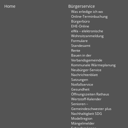
Home
Bürgerservice
Was erledige ich wo
Online-Terminbuchung
Bürgerbüro
EHE-Online
eWa – elektronische
Wohnsitzanmeldung
Formulare
Standesamt
Rente
Bauen in der
Verbandsgemeinde
Kommunale Wärmeplanung
Neubürger-Service
Nachrichtenblatt
Satzungen
Notfallservice
Gesundheit
Öffnungszeiten Rathaus
Wertstoff-Kalender
Senioren –
Gemeindeschwester plus
Nachhaltigkeit SDG
Modellregion
Mängelmelder