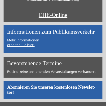
EHE-Online
Informa­tionen zum Publikums­­verkehr
Mehr Informationen
erhalten Sie hier.
Bevor­ste­hende Ter­mi­ne
Es sind keine an­ste­hen­den Ver­an­stal­tun­gen vor­han­den.
Abon­nie­ren Sie un­se­ren kos­ten­lo­sen News­let­
ter!