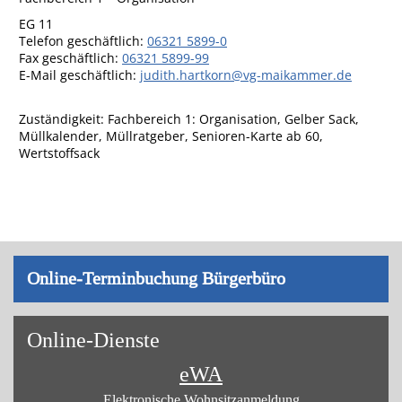
EG 11
Telefon geschäftlich
:
06321 5899-0
Fax geschäftlich
:
06321 5899-99
E-Mail geschäftlich
:
judith.hartkorn@vg-maikammer.de
Zuständigkeit:
Fachbereich 1: Organisation
,
Gelber Sack
,
Müllkalender
,
Müllratgeber
,
Senioren-Karte ab 60
,
Wertstoffsack
On­line-Ter­min­bu­chung Bür­ger­bü­ro
On­line-Diens­te
eWA
Elektronische Wohnsitz­anmeldung