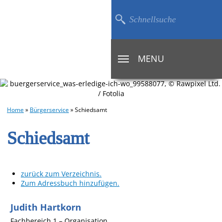
MENU
TOGGLE
NAVIGATION
Home
»
Bürgerservice
»
Schiedsamt
Schiedsamt
zurück zum Verzeichnis.
Zum Adressbuch hinzufügen.
Judith
Hartkorn
Fachbereich 1 – Organisation