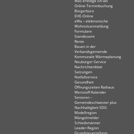
Was erledige ich wo
Online-Terminbuchung
Bürgerbüro
EHE-Online
eWa – elektronische
Wohnsitzanmeldung
Formulare
Standesamt
Rente
Bauen in der
Verbandsgemeinde
Kommunale Wärmeplanung
Neubürger-Service
Nachrichtenblatt
Satzungen
Notfallservice
Gesundheit
Öffnungszeiten Rathaus
Wertstoff-Kalender
Senioren –
Gemeindeschwester plus
Nachhaltigkeit SDG
Modellregion
Mängelmelder
Schiedsmänner
Leader-Region
Grundsteuerreform