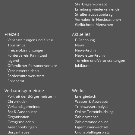
Starkregenkonzept
Erhebung wiederkehrender
Straßenausbaubeitrag
Verhalten in Not­situationen
Geflüchtete Menschen
Freizeit
Aktuelles
Veranstaltungen und Kultur
E-Rechnung
Tourismus
News
Freizeit-Einrichtungen
News-Archiv
Förderverein Kalmitbad
Newsletter-Archiv
Jugend
Termine und Veranstaltungen
Öffentlicher Personenverkehr
Jubiläum
Vereinsverzeichnis
Fördermittelwerkstatt
Ehrenamt
Verbandsgemeinde
Werke
Portrait der Bürgermeisterin
Energiedach
Chronik der
Wasser & Abwasser
Verbandsgemeinde
Trinkwasseranalyse
Rat & Ausschüsse
Online-Terminbuchung
Organisation
Zählerwechsel
Ortsgemeinden
Zählerstände online
Ausschreibungen
Eigentümerwechsel
Bürgerhäuser
Grünabfalllagerplatz