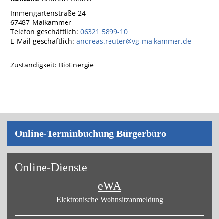
Immengartenstraße 24
67487
Maikammer
Telefon geschäftlich
:
06321 5899-10
E-Mail geschäftlich
:
andreas.reuter@vg-maikammer.de
Zuständigkeit:
BioEnergie
On­line-Ter­min­bu­chung Bür­ger­bü­ro
On­line-Diens­te
eWA
Elektronische Wohnsitz­anmeldung