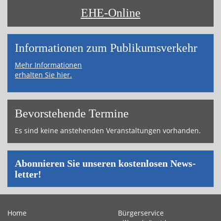
EHE-Online
Informa­tionen zum Publikums­­verkehr
Mehr Informationen
erhalten Sie hier.
Bevor­ste­hende Ter­mi­ne
Es sind keine an­ste­hen­den Ver­an­stal­tun­gen vor­han­den.
Abon­nie­ren Sie un­se­ren kos­ten­lo­sen News­
let­ter!
Home
Bürgerservice