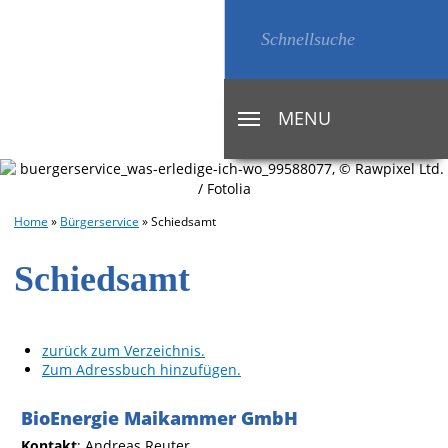
MENU
TOGGLE
NAVIGATION
Home
»
Bürgerservice
»
Schiedsamt
Schiedsamt
zurück zum Verzeichnis.
Zum Adressbuch hinzufügen.
BioEnergie Maikammer GmbH
Kontakt
:
Andreas
Reuter