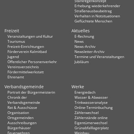
Starkregenkonzept
Erhebung wiederkehrender
Straßenausbaubeitrag
Verhalten in Not­situationen
Geflüchtete Menschen
Freizeit
Aktuelles
Veranstaltungen und Kultur
E-Rechnung
Tourismus
News
Freizeit-Einrichtungen
News-Archiv
Förderverein Kalmitbad
Newsletter-Archiv
Jugend
Termine und Veranstaltungen
Öffentlicher Personenverkehr
Jubiläum
Vereinsverzeichnis
Fördermittelwerkstatt
Ehrenamt
Verbandsgemeinde
Werke
Portrait der Bürgermeisterin
Energiedach
Chronik der
Wasser & Abwasser
Verbandsgemeinde
Trinkwasseranalyse
Rat & Ausschüsse
Online-Terminbuchung
Organisation
Zählerwechsel
Ortsgemeinden
Zählerstände online
Ausschreibungen
Eigentümerwechsel
Bürgerhäuser
Grünabfalllagerplatz
Feuerwehren
Weinbau