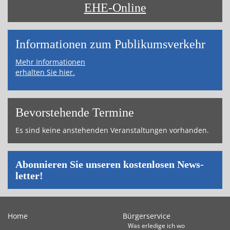
EHE-Online
Informa­tionen zum Publikums­­verkehr
Mehr Informationen
erhalten Sie hier.
Bevor­ste­hende Ter­mi­ne
Es sind keine an­ste­hen­den Ver­an­stal­tun­gen vor­han­den.
Abon­nie­ren Sie un­se­ren kos­ten­lo­sen News­
let­ter!
Home
Bürgerservice
Was erledige ich wo