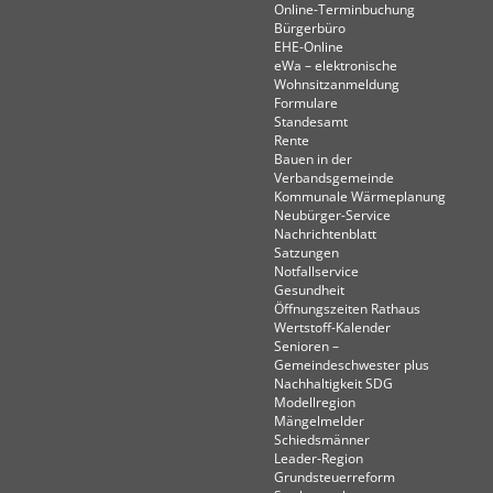
Online-Terminbuchung
Bürgerbüro
EHE-Online
eWa – elektronische
Wohnsitzanmeldung
Formulare
Standesamt
Rente
Bauen in der
Verbandsgemeinde
Kommunale Wärmeplanung
Neubürger-Service
Nachrichtenblatt
Satzungen
Notfallservice
Gesundheit
Öffnungszeiten Rathaus
Wertstoff-Kalender
Senioren –
Gemeindeschwester plus
Nachhaltigkeit SDG
Modellregion
Mängelmelder
Schiedsmänner
Leader-Region
Grundsteuerreform