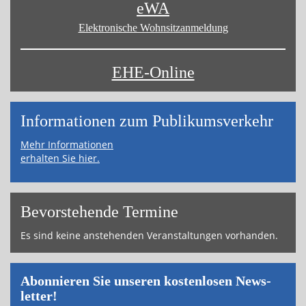
eWA
Elektronische Wohnsitz­anmeldung
EHE-Online
Informa­tionen zum Publikums­­verkehr
Mehr Informationen
erhalten Sie hier.
Bevor­ste­hende Ter­mi­ne
Es sind keine an­ste­hen­den Ver­an­stal­tun­gen vor­han­den.
Abon­nie­ren Sie un­se­ren kos­ten­lo­sen News­
let­ter!