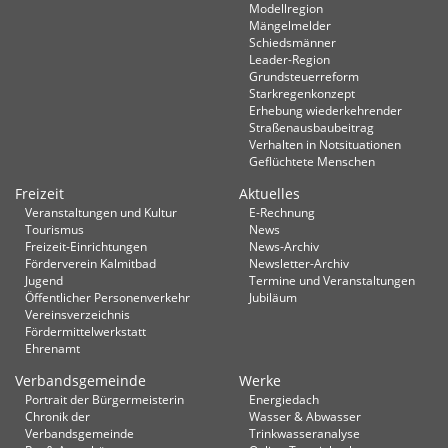
Modellregion
Mängelmelder
Schiedsmänner
Leader-Region
Grundsteuerreform
Starkregenkonzept
Erhebung wiederkehrender
Straßenausbaubeitrag
Verhalten in Not­situationen
Geflüchtete Menschen
Freizeit
Aktuelles
Veranstaltungen und Kultur
E-Rechnung
Tourismus
News
Freizeit-Einrichtungen
News-Archiv
Förderverein Kalmitbad
Newsletter-Archiv
Jugend
Termine und Veranstaltungen
Öffentlicher Personenverkehr
Jubiläum
Vereinsverzeichnis
Fördermittelwerkstatt
Ehrenamt
Verbandsgemeinde
Werke
Portrait der Bürgermeisterin
Energiedach
Chronik der
Wasser & Abwasser
Verbandsgemeinde
Trinkwasseranalyse