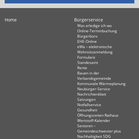
Home
Bürgerservice
Was erledige ich wo
Online-Terminbuchung
Bürgerbüro
EHE-Online
eWa – elektronische
Wohnsitzanmeldung
Formulare
Standesamt
Rente
Bauen in der
Verbandsgemeinde
Kommunale Wärmeplanung
Neubürger-Service
Nachrichtenblatt
Satzungen
Notfallservice
Gesundheit
Öffnungszeiten Rathaus
Wertstoff-Kalender
Senioren –
Gemeindeschwester plus
Nachhaltigkeit SDG