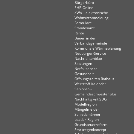
Bürgerbüro
EHE-Online
eWa – elektronische
Wohnsitzanmeldung
Formulare
Standesamt
Rente
Bauen in der
Verbandsgemeinde
Kommunale Wärmeplanung
Neubürger-Service
Nachrichtenblatt
Satzungen
Notfallservice
Gesundheit
Öffnungszeiten Rathaus
Wertstoff-Kalender
Senioren –
Gemeindeschwester plus
Nachhaltigkeit SDG
Modellregion
Mängelmelder
Schiedsmänner
Leader-Region
Grundsteuerreform
Starkregenkonzept