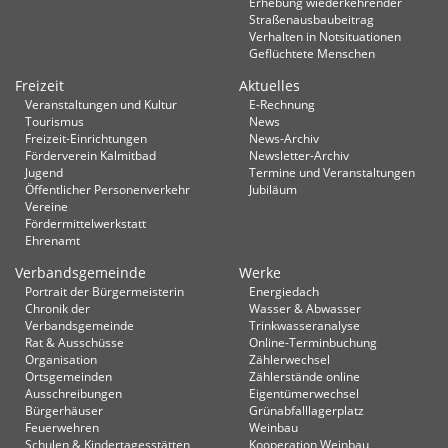
Erhebung wiederkehrender
Straßenausbaubeitrag
Verhalten in Not­situationen
Geflüchtete Menschen
Freizeit
Aktuelles
Veranstaltungen und Kultur
E-Rechnung
Tourismus
News
Freizeit-Einrichtungen
News-Archiv
Förderverein Kalmitbad
Newsletter-Archiv
Jugend
Termine und Veranstaltungen
Öffentlicher Personenverkehr
Jubiläum
Vereine
Fördermittelwerkstatt
Ehrenamt
Verbandsgemeinde
Werke
Portrait der Bürgermeisterin
Energiedach
Chronik der
Wasser & Abwasser
Verbandsgemeinde
Trinkwasseranalyse
Rat & Ausschüsse
Online-Terminbuchung
Organisation
Zählerwechsel
Ortsgemeinden
Zählerstände online
Ausschreibungen
Eigentümerwechsel
Bürgerhäuser
Grünabfalllagerplatz
Feuerwehren
Weinbau
Schulen & Kindertagesstätten
Kooperation Weinbau