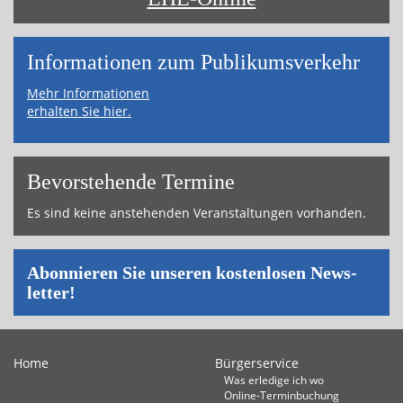
Informa­tionen zum Publikums­­verkehr
Mehr Informationen
erhalten Sie hier.
Bevor­ste­hende Ter­mi­ne
Es sind keine an­ste­hen­den Ver­an­stal­tun­gen vor­han­den.
Abon­nie­ren Sie un­se­ren kos­ten­lo­sen News­
let­ter!
Home
Bürgerservice
Was erledige ich wo
Online-Terminbuchung