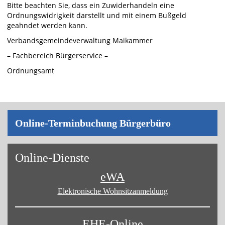
Bitte beachten Sie, dass ein Zuwiderhandeln eine
Ordnungswidrigkeit darstellt und mit einem Bußgeld
geahndet werden kann.
Verbandsgemeindeverwaltung Maikammer
– Fachbereich Bürgerservice –
Ordnungsamt
On­line-Ter­min­bu­chung Bür­ger­bü­ro
On­line-Diens­te
eWA
Elektronische Wohnsitz­anmeldung
EHE-Online