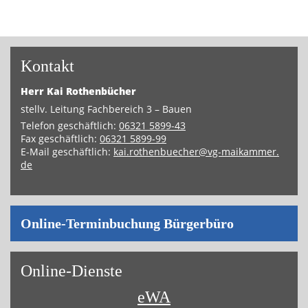
Kon­takt
Herr
Kai
Ro­then­bü­cher
stellv. Lei­tung Fach­be­reich 3 – Bauen
Te­le­fon ge­schäft­lich
:
06321 5899-43
Fax ge­schäft­lich
:
06321 5899-99
E-Mail ge­schäft­lich
:
kai.​rothen­bue­cher@​vg-​maikammer.​
de
On­line-Ter­min­bu­chung Bür­ger­bü­ro
On­line-Diens­te
eWA