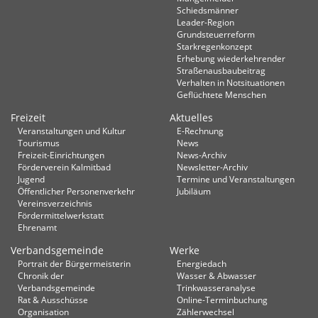
Schiedsmänner
Leader-Region
Grundsteuerreform
Starkregenkonzept
Erhebung wiederkehrender
Straßenausbaubeitrag
Verhalten in Not­situationen
Geflüchtete Menschen
Freizeit
Aktuelles
Veranstaltungen und Kultur
E-Rechnung
Tourismus
News
Freizeit-Einrichtungen
News-Archiv
Förderverein Kalmitbad
Newsletter-Archiv
Jugend
Termine und Veranstaltungen
Öffentlicher Personenverkehr
Jubiläum
Vereinsverzeichnis
Fördermittelwerkstatt
Ehrenamt
Verbandsgemeinde
Werke
Portrait der Bürgermeisterin
Energiedach
Chronik der
Wasser & Abwasser
Verbandsgemeinde
Trinkwasseranalyse
Rat & Ausschüsse
Online-Terminbuchung
Organisation
Zählerwechsel