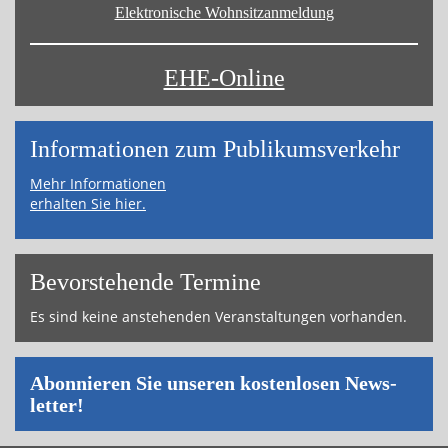
Elektronische Wohnsitz­anmeldung
EHE-Online
Informa­tionen zum Publikums­­verkehr
Mehr Informationen
erhalten Sie hier.
Bevor­ste­hende Ter­mi­ne
Es sind keine an­ste­hen­den Ver­an­stal­tun­gen vor­han­den.
Abon­nie­ren Sie un­se­ren kos­ten­lo­sen News­
let­ter!