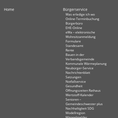
Home
Bürgerservice
Was erledige ich wo
Online-Terminbuchung
Bürgerbüro
EHE-Online
eWa – elektronische
Wohnsitzanmeldung
Formulare
Standesamt
Rente
Bauen in der
Verbandsgemeinde
Kommunale Wärmeplanung
Neubürger-Service
Nachrichtenblatt
Satzungen
Notfallservice
Gesundheit
Öffnungszeiten Rathaus
Wertstoff-Kalender
Senioren –
Gemeindeschwester plus
Nachhaltigkeit SDG
Modellregion
Mängelmelder